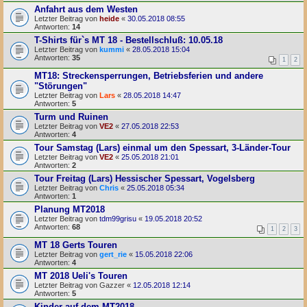
Anfahrt aus dem Westen
Letzter Beitrag von
heide
«
30.05.2018 08:55
Antworten:
14
T-Shirts für`s MT 18 - Bestellschluß: 10.05.18
Letzter Beitrag von
kummi
«
28.05.2018 15:04
Antworten:
35
1
2
MT18: Streckensperrungen, Betriebsferien und andere
"Störungen"
Letzter Beitrag von
Lars
«
28.05.2018 14:47
Antworten:
5
Turm und Ruinen
Letzter Beitrag von
VE2
«
27.05.2018 22:53
Antworten:
4
Tour Samstag (Lars) einmal um den Spessart, 3-Länder-Tour
Letzter Beitrag von
VE2
«
25.05.2018 21:01
Antworten:
2
Tour Freitag (Lars) Hessischer Spessart, Vogelsberg
Letzter Beitrag von
Chris
«
25.05.2018 05:34
Antworten:
1
Planung MT2018
Letzter Beitrag von
tdm99grisu
«
19.05.2018 20:52
Antworten:
68
1
2
3
MT 18 Gerts Touren
Letzter Beitrag von
gert_rie
«
15.05.2018 22:06
Antworten:
4
MT 2018 Ueli's Touren
Letzter Beitrag von
Gazzer
«
12.05.2018 12:14
Antworten:
5
Kinder auf dem MT2018