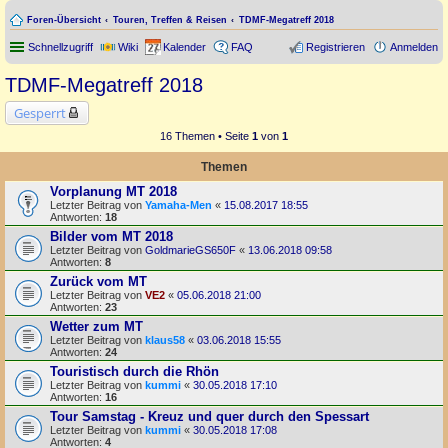
Foren-Übersicht
Touren, Treffen & Reisen
TDMF-Megatreff 2018
Schnellzugriff
Wiki
Kalender
FAQ
Registrieren
Anmelden
TDMF-Megatreff 2018
Gesperrt
16 Themen • Seite
1
von
1
Themen
Vorplanung MT 2018
Letzter Beitrag von
Yamaha-Men
«
15.08.2017 18:55
Antworten:
18
Bilder vom MT 2018
Letzter Beitrag von
GoldmarieGS650F
«
13.06.2018 09:58
Antworten:
8
Zurück vom MT
Letzter Beitrag von
VE2
«
05.06.2018 21:00
Antworten:
23
Wetter zum MT
Letzter Beitrag von
klaus58
«
03.06.2018 15:55
Antworten:
24
Touristisch durch die Rhön
Letzter Beitrag von
kummi
«
30.05.2018 17:10
Antworten:
16
Tour Samstag - Kreuz und quer durch den Spessart
Letzter Beitrag von
kummi
«
30.05.2018 17:08
Antworten:
4