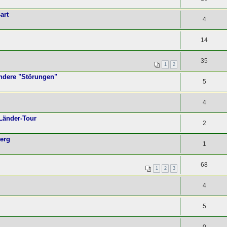
art
4
14
35
1
2
andere "Störungen"
5
4
Länder-Tour
2
berg
1
68
1
2
3
4
5