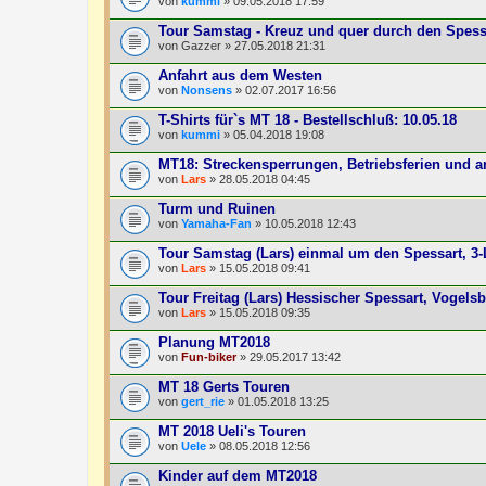
von
kummi
» 09.05.2018 17:59
Tour Samstag - Kreuz und quer durch den Spess
von
Gazzer
» 27.05.2018 21:31
Anfahrt aus dem Westen
von
Nonsens
» 02.07.2017 16:56
T-Shirts für`s MT 18 - Bestellschluß: 10.05.18
von
kummi
» 05.04.2018 19:08
MT18: Streckensperrungen, Betriebsferien und 
von
Lars
» 28.05.2018 04:45
Turm und Ruinen
von
Yamaha-Fan
» 10.05.2018 12:43
Tour Samstag (Lars) einmal um den Spessart, 3-
von
Lars
» 15.05.2018 09:41
Tour Freitag (Lars) Hessischer Spessart, Vogels
von
Lars
» 15.05.2018 09:35
Planung MT2018
von
Fun-biker
» 29.05.2017 13:42
MT 18 Gerts Touren
von
gert_rie
» 01.05.2018 13:25
MT 2018 Ueli's Touren
von
Uele
» 08.05.2018 12:56
Kinder auf dem MT2018