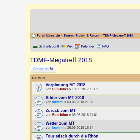
Foren-Übersicht
Touren, Treffen & Reisen
TDMF-Megatreff 2018
Schnellzugriff
Wiki
Kalender
FAQ
TDMF-Megatreff 2018
Gesperrt
THEMEN
Vorplanung MT 2018
von
Fun-biker
» 19.05.2017 13:02
Bilder vom MT 2018
von
kummi
» 03.06.2018 21:02
Zurück vom MT
von
Fun-biker
» 03.06.2018 11:01
Wetter zum MT
von
kummi
» 26.05.2018 16:34
Touristisch durch die Rhön