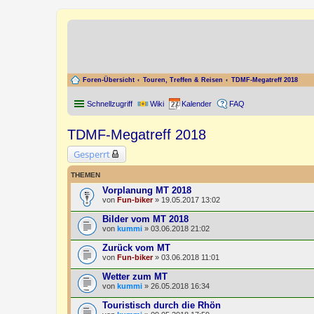
Foren-Übersicht
Touren, Treffen & Reisen
TDMF-Megatreff 2018
Schnellzugriff
Wiki
Kalender
FAQ
TDMF-Megatreff 2018
Gesperrt
THEMEN
Vorplanung MT 2018
von
Fun-biker
» 19.05.2017 13:02
Bilder vom MT 2018
von
kummi
» 03.06.2018 21:02
Zurück vom MT
von
Fun-biker
» 03.06.2018 11:01
Wetter zum MT
von
kummi
» 26.05.2018 16:34
Touristisch durch die Rhön