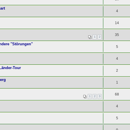
art
4
14
35
1
2
andere "Störungen"
5
4
Länder-Tour
2
berg
1
68
1
2
3
4
5