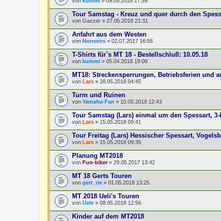
von
kummi
» 09.05.2018 17:59
Tour Samstag - Kreuz und quer durch den Spess
von
Gazzer
» 27.05.2018 21:31
Anfahrt aus dem Westen
von
Nonsens
» 02.07.2017 16:56
T-Shirts für`s MT 18 - Bestellschluß: 10.05.18
von
kummi
» 05.04.2018 19:08
MT18: Streckensperrungen, Betriebsferien und 
von
Lars
» 28.05.2018 04:45
Turm und Ruinen
von
Yamaha-Fan
» 10.05.2018 12:43
Tour Samstag (Lars) einmal um den Spessart, 3-
von
Lars
» 15.05.2018 09:41
Tour Freitag (Lars) Hessischer Spessart, Vogels
von
Lars
» 15.05.2018 09:35
Planung MT2018
von
Fun-biker
» 29.05.2017 13:42
MT 18 Gerts Touren
von
gert_rie
» 01.05.2018 13:25
MT 2018 Ueli's Touren
von
Uele
» 08.05.2018 12:56
Kinder auf dem MT2018