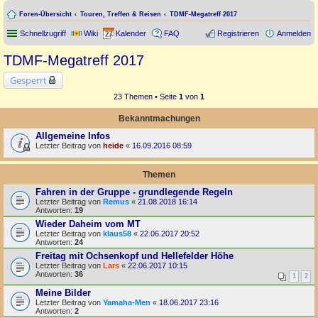
Foren-Übersicht
Touren, Treffen & Reisen
TDMF-Megatreff 2017
Schnellzugriff
Wiki
Kalender
FAQ
Registrieren
Anmelden
TDMF-Megatreff 2017
Gesperrt
23 Themen • Seite
1
von
1
Bekanntmachungen
Allgemeine Infos
Letzter Beitrag von
heide
«
16.09.2016 08:59
Themen
Fahren in der Gruppe - grundlegende Regeln
Letzter Beitrag von
Remus
«
21.08.2018 16:14
Antworten:
19
Wieder Daheim vom MT
Letzter Beitrag von
klaus58
«
22.06.2017 20:52
Antworten:
24
Freitag mit Ochsenkopf und Hellefelder Höhe
Letzter Beitrag von
Lars
«
22.06.2017 10:15
Antworten:
36
1
2
Meine Bilder
Letzter Beitrag von
Yamaha-Men
«
18.06.2017 23:16
Antworten:
2