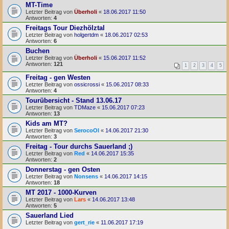
MT-Time
Letzter Beitrag von
Überholi
«
18.06.2017 11:50
Antworten:
4
Freitags Tour Diezhölztal
Letzter Beitrag von
holgertdm
«
18.06.2017 02:53
Antworten:
6
Buchen
Letzter Beitrag von
Überholi
«
15.06.2017 11:52
Antworten:
121
1
2
3
4
5
Freitag - gen Westen
Letzter Beitrag von
ossicrossi
«
15.06.2017 08:33
Antworten:
4
Tourübersicht - Stand 13.06.17
Letzter Beitrag von
TDMaze
«
15.06.2017 07:23
Antworten:
13
Kids am MT?
Letzter Beitrag von
SerocoOl
«
14.06.2017 21:30
Antworten:
3
Freitag - Tour durchs Sauerland ;)
Letzter Beitrag von
Red
«
14.06.2017 15:35
Antworten:
2
Donnerstag - gen Osten
Letzter Beitrag von
Nonsens
«
14.06.2017 14:15
Antworten:
18
MT 2017 - 1000-Kurven
Letzter Beitrag von
Lars
«
14.06.2017 13:48
Antworten:
5
Sauerland Lied
Letzter Beitrag von
gert_rie
«
11.06.2017 17:19