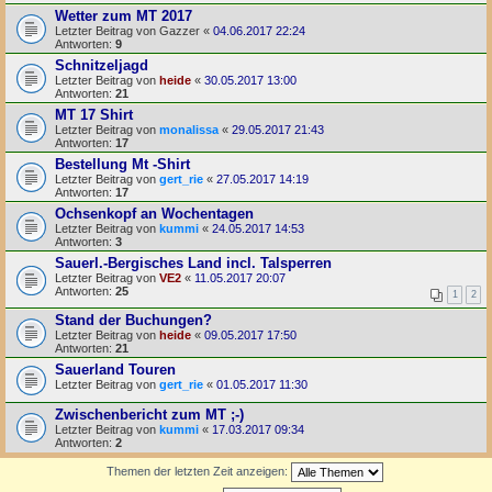
Wetter zum MT 2017
Letzter Beitrag von
Gazzer
«
04.06.2017 22:24
Antworten:
9
Schnitzeljagd
Letzter Beitrag von
heide
«
30.05.2017 13:00
Antworten:
21
MT 17 Shirt
Letzter Beitrag von
monalissa
«
29.05.2017 21:43
Antworten:
17
Bestellung Mt -Shirt
Letzter Beitrag von
gert_rie
«
27.05.2017 14:19
Antworten:
17
Ochsenkopf an Wochentagen
Letzter Beitrag von
kummi
«
24.05.2017 14:53
Antworten:
3
Sauerl.-Bergisches Land incl. Talsperren
Letzter Beitrag von
VE2
«
11.05.2017 20:07
Antworten:
25
1
2
Stand der Buchungen?
Letzter Beitrag von
heide
«
09.05.2017 17:50
Antworten:
21
Sauerland Touren
Letzter Beitrag von
gert_rie
«
01.05.2017 11:30
Zwischenbericht zum MT ;-)
Letzter Beitrag von
kummi
«
17.03.2017 09:34
Antworten:
2
Themen der letzten Zeit anzeigen: