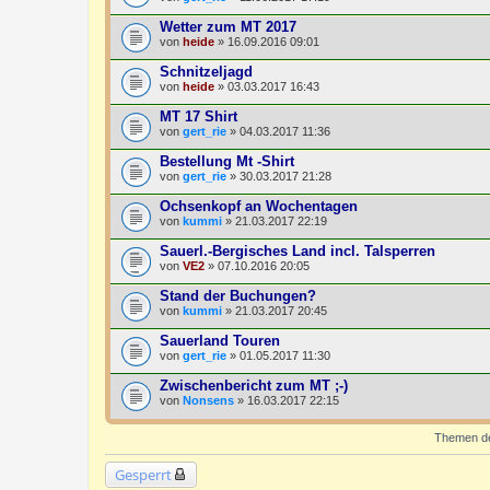
Wetter zum MT 2017
von
heide
» 16.09.2016 09:01
Schnitzeljagd
von
heide
» 03.03.2017 16:43
MT 17 Shirt
von
gert_rie
» 04.03.2017 11:36
Bestellung Mt -Shirt
von
gert_rie
» 30.03.2017 21:28
Ochsenkopf an Wochentagen
von
kummi
» 21.03.2017 22:19
Sauerl.-Bergisches Land incl. Talsperren
von
VE2
» 07.10.2016 20:05
Stand der Buchungen?
von
kummi
» 21.03.2017 20:45
Sauerland Touren
von
gert_rie
» 01.05.2017 11:30
Zwischenbericht zum MT ;-)
von
Nonsens
» 16.03.2017 22:15
Themen der
Gesperrt