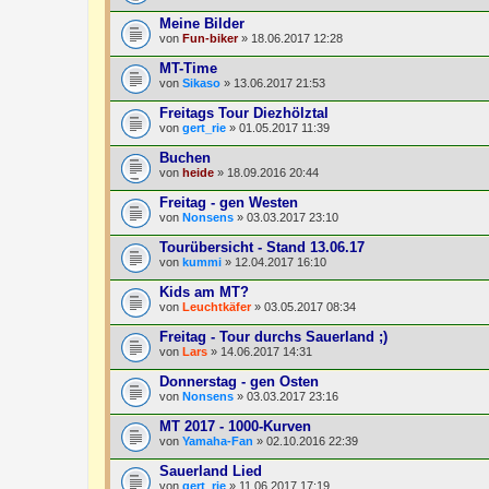
Meine Bilder
von
Fun-biker
» 18.06.2017 12:28
MT-Time
von
Sikaso
» 13.06.2017 21:53
Freitags Tour Diezhölztal
von
gert_rie
» 01.05.2017 11:39
Buchen
von
heide
» 18.09.2016 20:44
Freitag - gen Westen
von
Nonsens
» 03.03.2017 23:10
Tourübersicht - Stand 13.06.17
von
kummi
» 12.04.2017 16:10
Kids am MT?
von
Leuchtkäfer
» 03.05.2017 08:34
Freitag - Tour durchs Sauerland ;)
von
Lars
» 14.06.2017 14:31
Donnerstag - gen Osten
von
Nonsens
» 03.03.2017 23:16
MT 2017 - 1000-Kurven
von
Yamaha-Fan
» 02.10.2016 22:39
Sauerland Lied
von
gert_rie
» 11.06.2017 17:19