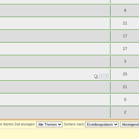
9
21
17
17
3
25
1
2
21
0
2
 letzten Zeit anzeigen:
Sortiere nach