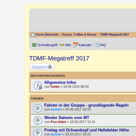
Foren-Übersicht
Touren, Treffen & Reisen
TDMF-Megatreff 2017
Schnellzugriff
Wiki
Kalender
FAQ
TDMF-Megatreff 2017
Gesperrt
BEKANNTMACHUNGEN
Allgemeine Infos
von
heide
» 16.09.2016 08:59
THEMEN
Fahren in der Gruppe - grundlegende Regeln
von
kummi
» 05.06.2017 18:33
Wieder Daheim vom MT
von
Fun-biker
» 18.06.2017 10:41
Freitag mit Ochsenkopf und Hellefelder Höhe
von
kummi
» 25.03.2017 19:22