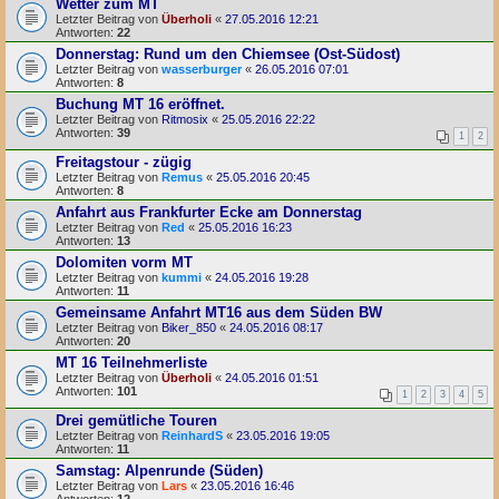
Wetter zum MT
Letzter Beitrag von
Überholi
«
27.05.2016 12:21
Antworten:
22
Donnerstag: Rund um den Chiemsee (Ost-Südost)
Letzter Beitrag von
wasserburger
«
26.05.2016 07:01
Antworten:
8
Buchung MT 16 eröffnet.
Letzter Beitrag von
Ritmosix
«
25.05.2016 22:22
Antworten:
39
1
2
Freitagstour - zügig
Letzter Beitrag von
Remus
«
25.05.2016 20:45
Antworten:
8
Anfahrt aus Frankfurter Ecke am Donnerstag
Letzter Beitrag von
Red
«
25.05.2016 16:23
Antworten:
13
Dolomiten vorm MT
Letzter Beitrag von
kummi
«
24.05.2016 19:28
Antworten:
11
Gemeinsame Anfahrt MT16 aus dem Süden BW
Letzter Beitrag von
Biker_850
«
24.05.2016 08:17
Antworten:
20
MT 16 Teilnehmerliste
Letzter Beitrag von
Überholi
«
24.05.2016 01:51
Antworten:
101
1
2
3
4
5
Drei gemütliche Touren
Letzter Beitrag von
ReinhardS
«
23.05.2016 19:05
Antworten:
11
Samstag: Alpenrunde (Süden)
Letzter Beitrag von
Lars
«
23.05.2016 16:46