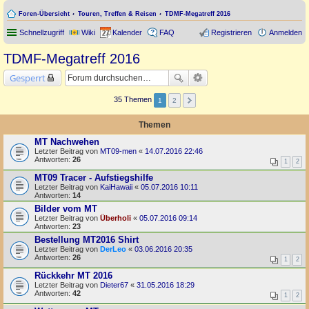
Foren-Übersicht
Touren, Treffen & Reisen
TDMF-Megatreff 2016
Schnellzugriff
Wiki
Kalender
FAQ
Registrieren
Anmelden
TDMF-Megatreff 2016
Gesperrt
35 Themen
1
2
Themen
MT Nachwehen
Letzter Beitrag von
MT09-men
«
14.07.2016 22:46
Antworten:
26
1
2
MT09 Tracer - Aufstiegshilfe
Letzter Beitrag von
KaiHawaii
«
05.07.2016 10:11
Antworten:
14
Bilder vom MT
Letzter Beitrag von
Überholi
«
05.07.2016 09:14
Antworten:
23
Bestellung MT2016 Shirt
Letzter Beitrag von
DerLeo
«
03.06.2016 20:35
Antworten:
26
1
2
Rückkehr MT 2016
Letzter Beitrag von
Dieter67
«
31.05.2016 18:29
Antworten:
42
1
2