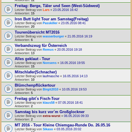
Antworten:
12
Freitag: Berge, Täler und Seen (West-Südwest)
Letzter Beitrag von
Lars
«
23.05.2016 16:42
Antworten:
15
Iron Butt light Tour am Samstag(Freitag)
Letzter Beitrag von
Passkiller
«
23.05.2016 08:41
Antworten:
20
Tourenübersicht MT2016
Letzter Beitrag von
wasserburger
«
21.05.2016 16:19
Antworten:
6
Verbandszeug für Österreich
Letzter Beitrag von
Remus
«
20.05.2016 19:18
Antworten:
13
Alles geklaut - Tour
Letzter Beitrag von
Nonsens
«
16.05.2016 19:55
Antworten:
15
Mitschlafer(Schnacher)
Letzter Beitrag von
laufmasche
«
16.05.2016 14:13
Antworten:
10
Blümchenpflückertour
Letzter Beitrag von
Birgit2010
«
10.05.2016 19:53
Antworten:
5
Freitag gibt´s Fisch-Tour
Letzter Beitrag von
klaus58
«
07.05.2016 18:41
Antworten:
2
Samstag bis kurz vor´m Großglockner
Letzter Beitrag von
extra-wurst
«
06.05.2016 09:33
Antworten:
2
MT 2016 - Tour Kleine Chiemgau-Runde Do. 26.05.16
Letzter Beitrag von
Sikaso
«
03.05.2016 20:02