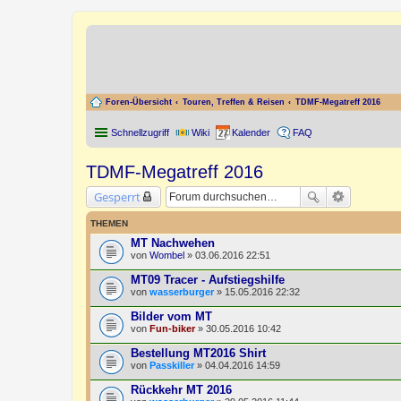
Foren-Übersicht
Touren, Treffen & Reisen
TDMF-Megatreff 2016
Schnellzugriff
Wiki
Kalender
FAQ
TDMF-Megatreff 2016
Gesperrt
THEMEN
MT Nachwehen
von
Wombel
» 03.06.2016 22:51
MT09 Tracer - Aufstiegshilfe
von
wasserburger
» 15.05.2016 22:32
Bilder vom MT
von
Fun-biker
» 30.05.2016 10:42
Bestellung MT2016 Shirt
von
Passkiller
» 04.04.2016 14:59
Rückkehr MT 2016