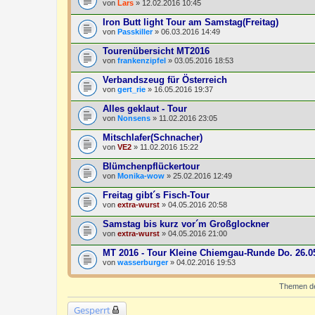
von
Lars
» 12.02.2016 10:45
Iron Butt light Tour am Samstag(Freitag)
von
Passkiller
» 06.03.2016 14:49
Tourenübersicht MT2016
von
frankenzipfel
» 03.05.2016 18:53
Verbandszeug für Österreich
von
gert_rie
» 16.05.2016 19:37
Alles geklaut - Tour
von
Nonsens
» 11.02.2016 23:05
Mitschlafer(Schnacher)
von
VE2
» 11.02.2016 15:22
Blümchenpflückertour
von
Monika-wow
» 25.02.2016 12:49
Freitag gibt´s Fisch-Tour
von
extra-wurst
» 04.05.2016 20:58
Samstag bis kurz vor´m Großglockner
von
extra-wurst
» 04.05.2016 21:00
MT 2016 - Tour Kleine Chiemgau-Runde Do. 26.0
von
wasserburger
» 04.02.2016 19:53
Themen der
Gesperrt