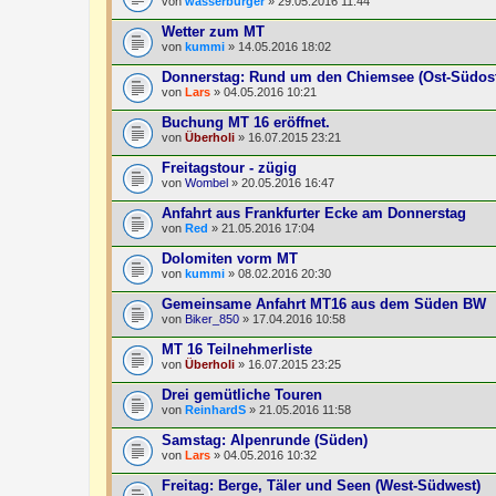
von
wasserburger
» 29.05.2016 11:44
Wetter zum MT
von
kummi
» 14.05.2016 18:02
Donnerstag: Rund um den Chiemsee (Ost-Südos
von
Lars
» 04.05.2016 10:21
Buchung MT 16 eröffnet.
von
Überholi
» 16.07.2015 23:21
Freitagstour - zügig
von
Wombel
» 20.05.2016 16:47
Anfahrt aus Frankfurter Ecke am Donnerstag
von
Red
» 21.05.2016 17:04
Dolomiten vorm MT
von
kummi
» 08.02.2016 20:30
Gemeinsame Anfahrt MT16 aus dem Süden BW
von
Biker_850
» 17.04.2016 10:58
MT 16 Teilnehmerliste
von
Überholi
» 16.07.2015 23:25
Drei gemütliche Touren
von
ReinhardS
» 21.05.2016 11:58
Samstag: Alpenrunde (Süden)
von
Lars
» 04.05.2016 10:32
Freitag: Berge, Täler und Seen (West-Südwest)