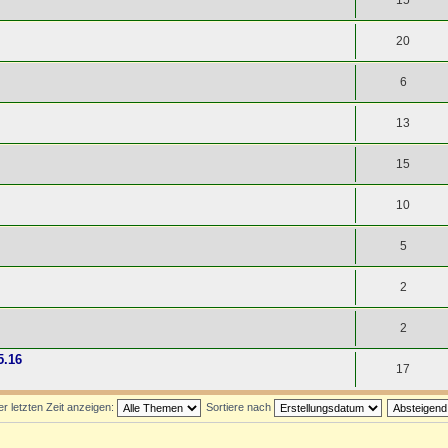
15
20
6
13
15
10
5
2
2
5.16
17
 letzten Zeit anzeigen:
Sortiere nach