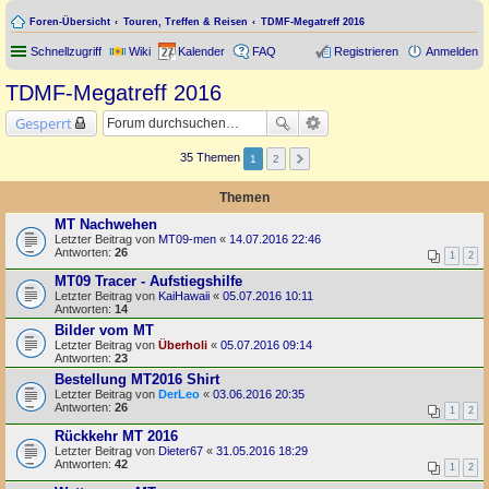
Foren-Übersicht
Touren, Treffen & Reisen
TDMF-Megatreff 2016
Schnellzugriff
Wiki
Kalender
FAQ
Registrieren
Anmelden
TDMF-Megatreff 2016
Gesperrt
35 Themen
1
2
Themen
MT Nachwehen
Letzter Beitrag von
MT09-men
«
14.07.2016 22:46
Antworten:
26
1
2
MT09 Tracer - Aufstiegshilfe
Letzter Beitrag von
KaiHawaii
«
05.07.2016 10:11
Antworten:
14
Bilder vom MT
Letzter Beitrag von
Überholi
«
05.07.2016 09:14
Antworten:
23
Bestellung MT2016 Shirt
Letzter Beitrag von
DerLeo
«
03.06.2016 20:35
Antworten:
26
1
2
Rückkehr MT 2016
Letzter Beitrag von
Dieter67
«
31.05.2016 18:29
Antworten:
42
1
2