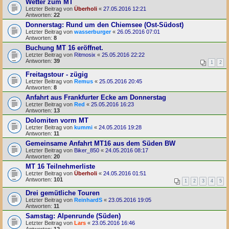
Wetter zum MT
Letzter Beitrag von
Überholi
«
27.05.2016 12:21
Antworten:
22
Donnerstag: Rund um den Chiemsee (Ost-Südost)
Letzter Beitrag von
wasserburger
«
26.05.2016 07:01
Antworten:
8
Buchung MT 16 eröffnet.
Letzter Beitrag von
Ritmosix
«
25.05.2016 22:22
Antworten:
39
1
2
Freitagstour - zügig
Letzter Beitrag von
Remus
«
25.05.2016 20:45
Antworten:
8
Anfahrt aus Frankfurter Ecke am Donnerstag
Letzter Beitrag von
Red
«
25.05.2016 16:23
Antworten:
13
Dolomiten vorm MT
Letzter Beitrag von
kummi
«
24.05.2016 19:28
Antworten:
11
Gemeinsame Anfahrt MT16 aus dem Süden BW
Letzter Beitrag von
Biker_850
«
24.05.2016 08:17
Antworten:
20
MT 16 Teilnehmerliste
Letzter Beitrag von
Überholi
«
24.05.2016 01:51
Antworten:
101
1
2
3
4
5
Drei gemütliche Touren
Letzter Beitrag von
ReinhardS
«
23.05.2016 19:05
Antworten:
11
Samstag: Alpenrunde (Süden)
Letzter Beitrag von
Lars
«
23.05.2016 16:46