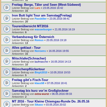
Antworten:
12
Freitag: Berge, Täler und Seen (West-Südwest)
Letzter Beitrag von
Lars
«
23.05.2016 16:42
Antworten:
15
Iron Butt light Tour am Samstag(Freitag)
Letzter Beitrag von
Passkiller
«
23.05.2016 08:41
Antworten:
20
Tourenübersicht MT2016
Letzter Beitrag von
wasserburger
«
21.05.2016 16:19
Antworten:
6
Verbandszeug für Österreich
Letzter Beitrag von
Remus
«
20.05.2016 19:18
Antworten:
13
Alles geklaut - Tour
Letzter Beitrag von
Nonsens
«
16.05.2016 19:55
Antworten:
15
Mitschlafer(Schnacher)
Letzter Beitrag von
laufmasche
«
16.05.2016 14:13
Antworten:
10
Blümchenpflückertour
Letzter Beitrag von
Birgit2010
«
10.05.2016 19:53
Antworten:
5
Freitag gibt´s Fisch-Tour
Letzter Beitrag von
klaus58
«
07.05.2016 18:41
Antworten:
2
Samstag bis kurz vor´m Großglockner
Letzter Beitrag von
extra-wurst
«
06.05.2016 09:33
Antworten:
2
MT 2016 - Tour Kleine Chiemgau-Runde Do. 26.05.16
Letzter Beitrag von
Sikaso
«
03.05.2016 20:02