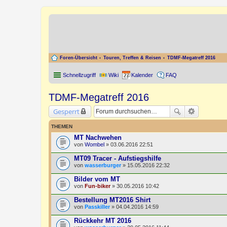
Foren-Übersicht
Touren, Treffen & Reisen
TDMF-Megatreff 2016
Schnellzugriff
Wiki
Kalender
FAQ
TDMF-Megatreff 2016
Gesperrt
THEMEN
MT Nachwehen
von
Wombel
» 03.06.2016 22:51
MT09 Tracer - Aufstiegshilfe
von
wasserburger
» 15.05.2016 22:32
Bilder vom MT
von
Fun-biker
» 30.05.2016 10:42
Bestellung MT2016 Shirt
von
Passkiller
» 04.04.2016 14:59
Rückkehr MT 2016