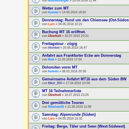
von
wasserburger
» 29.05.2016 11:44
Wetter zum MT
von
kummi
» 14.05.2016 18:02
Donnerstag: Rund um den Chiemsee (Ost-Südos
von
Lars
» 04.05.2016 10:21
Buchung MT 16 eröffnet.
von
Überholi
» 16.07.2015 23:21
Freitagstour - zügig
von
Wombel
» 20.05.2016 16:47
Anfahrt aus Frankfurter Ecke am Donnerstag
von
Red
» 21.05.2016 17:04
Dolomiten vorm MT
von
kummi
» 08.02.2016 20:30
Gemeinsame Anfahrt MT16 aus dem Süden BW
von
Biker_850
» 17.04.2016 10:58
MT 16 Teilnehmerliste
von
Überholi
» 16.07.2015 23:25
Drei gemütliche Touren
von
ReinhardS
» 21.05.2016 11:58
Samstag: Alpenrunde (Süden)
von
Lars
» 04.05.2016 10:32
Freitag: Berge, Täler und Seen (West-Südwest)