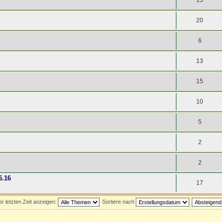
15
20
6
13
15
10
5
2
2
5.16
17
 letzten Zeit anzeigen:
Sortiere nach