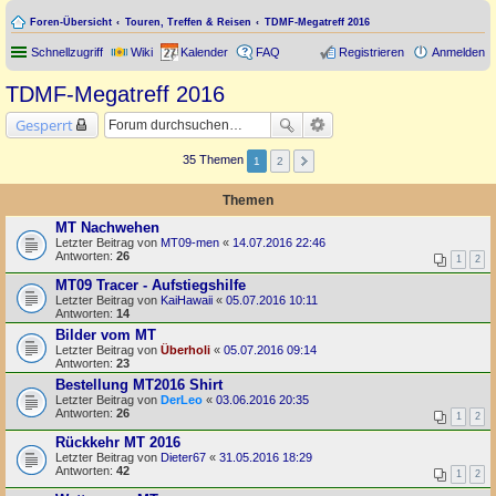
Foren-Übersicht
Touren, Treffen & Reisen
TDMF-Megatreff 2016
Schnellzugriff
Wiki
Kalender
FAQ
Registrieren
Anmelden
TDMF-Megatreff 2016
Gesperrt
35 Themen
1
2
Themen
MT Nachwehen
Letzter Beitrag von
MT09-men
«
14.07.2016 22:46
Antworten:
26
1
2
MT09 Tracer - Aufstiegshilfe
Letzter Beitrag von
KaiHawaii
«
05.07.2016 10:11
Antworten:
14
Bilder vom MT
Letzter Beitrag von
Überholi
«
05.07.2016 09:14
Antworten:
23
Bestellung MT2016 Shirt
Letzter Beitrag von
DerLeo
«
03.06.2016 20:35
Antworten:
26
1
2
Rückkehr MT 2016
Letzter Beitrag von
Dieter67
«
31.05.2016 18:29
Antworten:
42
1
2