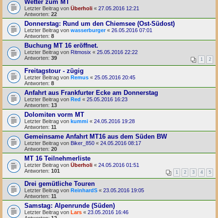
Wetter zum MT
Letzter Beitrag von
Überholi
«
27.05.2016 12:21
Antworten:
22
Donnerstag: Rund um den Chiemsee (Ost-Südost)
Letzter Beitrag von
wasserburger
«
26.05.2016 07:01
Antworten:
8
Buchung MT 16 eröffnet.
Letzter Beitrag von
Ritmosix
«
25.05.2016 22:22
Antworten:
39
1
2
Freitagstour - zügig
Letzter Beitrag von
Remus
«
25.05.2016 20:45
Antworten:
8
Anfahrt aus Frankfurter Ecke am Donnerstag
Letzter Beitrag von
Red
«
25.05.2016 16:23
Antworten:
13
Dolomiten vorm MT
Letzter Beitrag von
kummi
«
24.05.2016 19:28
Antworten:
11
Gemeinsame Anfahrt MT16 aus dem Süden BW
Letzter Beitrag von
Biker_850
«
24.05.2016 08:17
Antworten:
20
MT 16 Teilnehmerliste
Letzter Beitrag von
Überholi
«
24.05.2016 01:51
Antworten:
101
1
2
3
4
5
Drei gemütliche Touren
Letzter Beitrag von
ReinhardS
«
23.05.2016 19:05
Antworten:
11
Samstag: Alpenrunde (Süden)
Letzter Beitrag von
Lars
«
23.05.2016 16:46