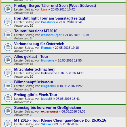
Antworten:
12
Freitag: Berge, Täler und Seen (West-Südwest)
Letzter Beitrag von
Lars
«
23.05.2016 16:42
Antworten:
15
Iron Butt light Tour am Samstag(Freitag)
Letzter Beitrag von
Passkiller
«
23.05.2016 08:41
Antworten:
20
Tourenübersicht MT2016
Letzter Beitrag von
wasserburger
«
21.05.2016 16:19
Antworten:
6
Verbandszeug für Österreich
Letzter Beitrag von
Remus
«
20.05.2016 19:18
Antworten:
13
Alles geklaut - Tour
Letzter Beitrag von
Nonsens
«
16.05.2016 19:55
Antworten:
15
Mitschlafer(Schnacher)
Letzter Beitrag von
laufmasche
«
16.05.2016 14:13
Antworten:
10
Blümchenpflückertour
Letzter Beitrag von
Birgit2010
«
10.05.2016 19:53
Antworten:
5
Freitag gibt´s Fisch-Tour
Letzter Beitrag von
klaus58
«
07.05.2016 18:41
Antworten:
2
Samstag bis kurz vor´m Großglockner
Letzter Beitrag von
extra-wurst
«
06.05.2016 09:33
Antworten:
2
MT 2016 - Tour Kleine Chiemgau-Runde Do. 26.05.16
Letzter Beitrag von
Sikaso
«
03.05.2016 20:02