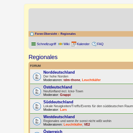
Foren-Übersicht
Regionales
Schnellzugriff
Wiki
Kalender
FAQ
Regionales
FORUM
Norddeutschland
Der hohe Norden
Moderatoren:
tdm-thone
,
Leuchtkäfer
Ostdeutschland
Neufünfland incl. Icke-Town
Moderator:
Grappi
Süddeutschland
Lokale Neuigkeiten/Treffs/Events für den süddeutschen Raum
Moderator:
Lars
Westdeutschland
Regionales und wenn ihr sonst nicht wißt wohin
Moderatoren:
Leuchtkäfer
,
VE2
Österreich