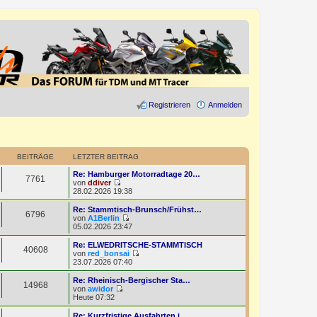
Registrieren
Anmelden
BEITRÄGE
LETZTER BEITRAG
Re: Hamburger Motorradtage 20…
7761
von
ddiver
N
28.02.2026 19:38
e
u
Re: Stammtisch-Brunsch/Frühst…
6796
e
von
A1Berlin
s
N
05.02.2026 23:47
t
e
e
u
Re: ELWEDRITSCHE-STAMMTISCH
40608
r
e
von
red_bonsai
B
s
N
23.07.2026 07:40
e
t
e
i
e
u
Re: Rheinisch-Bergischer Sta…
t
14968
r
e
von
awidor
r
B
s
N
Heute 07:32
a
e
t
e
g
i
e
u
Re: Kurzfristige Ausfahrten i…