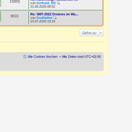
t
15855
r
e
von
Gerhard_RD
r
B
s
N
21.06.2026 08:52
a
e
t
e
g
i
e
u
Re: SMT-2022 Orsieres im Wa…
t
9531
r
e
von
Godfather
r
B
s
N
23.07.2026 19:19
a
e
t
e
g
i
e
u
t
r
e
Gehe zu
r
B
s
a
e
t
g
i
e
t
r
r
B
a
e
g
i
Alle Cookies löschen
Alle Zeiten sind
UTC+02:00
t
r
a
g