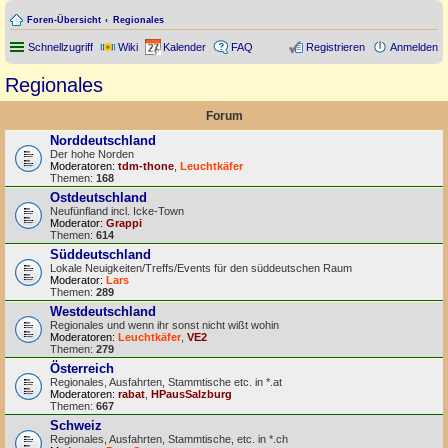
Foren-Übersicht
Regionales
Schnellzugriff
Wiki
Kalender
FAQ
Registrieren
Anmelden
Regionales
Forum
Norddeutschland
Der hohe Norden
Moderatoren:
tdm-thone
,
Leuchtkäfer
Themen:
168
Ostdeutschland
Neufünfland incl. Icke-Town
Moderator:
Grappi
Themen:
614
Süddeutschland
Lokale Neuigkeiten/Treffs/Events für den süddeutschen Raum
Moderator:
Lars
Themen:
289
Westdeutschland
Regionales und wenn ihr sonst nicht wißt wohin
Moderatoren:
Leuchtkäfer
,
VE2
Themen:
279
Österreich
Regionales, Ausfahrten, Stammtische etc. in *.at
Moderatoren:
rabat
,
HPausSalzburg
Themen:
667
Schweiz
Regionales, Ausfahrten, Stammtische, etc. in *.ch