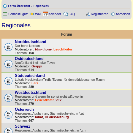
Foren-Übersicht
Regionales
Schnellzugriff
Wiki
Kalender
FAQ
Registrieren
Anmelden
Regionales
Forum
Norddeutschland
Der hohe Norden
Moderatoren:
tdm-thone
,
Leuchtkäfer
Themen:
168
Ostdeutschland
Neufünfland incl. Icke-Town
Moderator:
Grappi
Themen:
614
Süddeutschland
Lokale Neuigkeiten/Treffs/Events für den süddeutschen Raum
Moderator:
Lars
Themen:
289
Westdeutschland
Regionales und wenn ihr sonst nicht wißt wohin
Moderatoren:
Leuchtkäfer
,
VE2
Themen:
279
Österreich
Regionales, Ausfahrten, Stammtische etc. in *.at
Moderatoren:
rabat
,
HPausSalzburg
Themen:
667
Schweiz
Regionales, Ausfahrten, Stammtische, etc. in *.ch