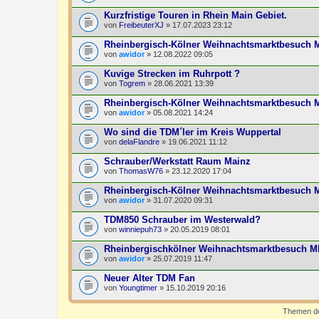
Kurzfristige Touren in Rhein Main Gebiet.
von
FreibeuterXJ
» 17.07.2023 23:12
Rheinbergisch-Kölner Weihnachtsmarktbesuch 
von
awidor
» 12.08.2022 09:05
Kuvige Strecken im Ruhrpott ?
von
Togrem
» 28.06.2021 13:39
Rheinbergisch-Kölner Weihnachtsmarktbesuch
von
awidor
» 05.08.2021 14:24
Wo sind die TDM´ler im Kreis Wuppertal
von
delaFlandre
» 19.06.2021 11:12
Schrauber/Werkstatt Raum Mainz
von
ThomasW76
» 23.12.2020 17:04
Rheinbergisch-Kölner Weihnachtsmarktbesuch
von
awidor
» 31.07.2020 09:31
TDM850 Schrauber im Westerwald?
von
winniepuh73
» 20.05.2019 08:01
Rheinbergischkölner Weihnachtsmarktbesuch 
von
awidor
» 25.07.2019 11:47
Neuer Alter TDM Fan
von
Youngtimer
» 15.10.2019 20:16
Themen der