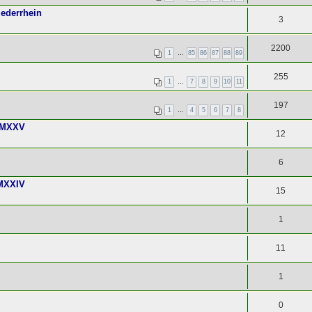
iederrhein
3
2200
1
…
85
86
87
88
89
255
1
…
7
8
9
10
11
197
1
…
4
5
6
7
8
 MMXXV
12
6
MMXXIV
15
1
11
1
0