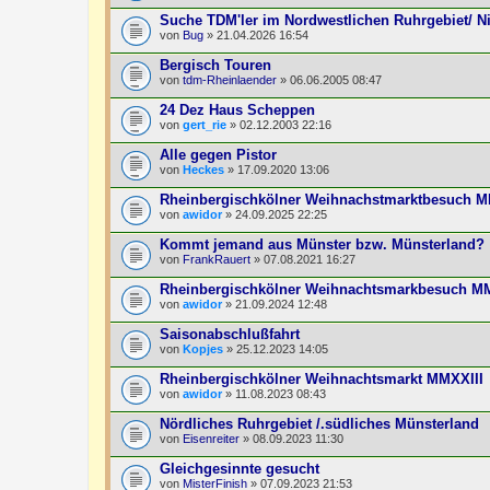
Suche TDM'ler im Nordwestlichen Ruhrgebiet/ N
von
Bug
» 21.04.2026 16:54
Bergisch Touren
von
tdm-Rheinlaender
» 06.06.2005 08:47
24 Dez Haus Scheppen
von
gert_rie
» 02.12.2003 22:16
Alle gegen Pistor
von
Heckes
» 17.09.2020 13:06
Rheinbergischkölner Weihnachstmarktbesuch
von
awidor
» 24.09.2025 22:25
Kommt jemand aus Münster bzw. Münsterland?
von
FrankRauert
» 07.08.2021 16:27
Rheinbergischkölner Weihnachtsmarkbesuch 
von
awidor
» 21.09.2024 12:48
Saisonabschlußfahrt
von
Kopjes
» 25.12.2023 14:05
Rheinbergischkölner Weihnachtsmarkt MMXXIII
von
awidor
» 11.08.2023 08:43
Nördliches Ruhrgebiet /.südliches Münsterland
von
Eisenreiter
» 08.09.2023 11:30
Gleichgesinnte gesucht
von
MisterFinish
» 07.09.2023 21:53