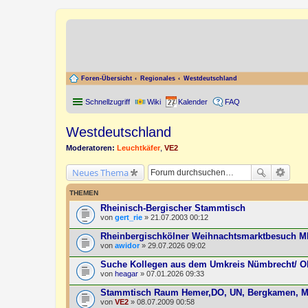
Foren-Übersicht
Regionales
Westdeutschland
Schnellzugriff
Wiki
Kalender
FAQ
Westdeutschland
Moderatoren:
Leuchtkäfer
,
VE2
Neues Thema
THEMEN
Rheinisch-Bergischer Stammtisch
von
gert_rie
» 21.07.2003 00:12
Rheinbergischkölner Weihnachtsmarktbesuch 
von
awidor
» 29.07.2026 09:02
Suche Kollegen aus dem Umkreis Nümbrecht/ Ob
von
heagar
» 07.01.2026 09:33
Stammtisch Raum Hemer,DO, UN, Bergkamen, M
von
VE2
» 08.07.2009 00:58