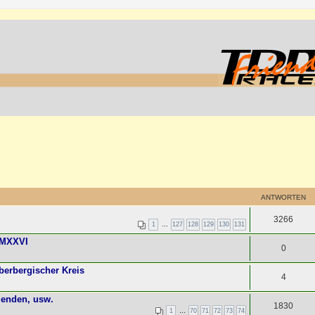
ANTWORTEN
3266
1
…
127
128
129
130
131
MMXXVI
0
erbergischer Kreis
4
enden, usw.
1830
1
…
70
71
72
73
74