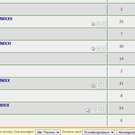
2
MMXXII
25
1
2
7
 MMXXI
30
1
2
14
2
 MMXX
41
1
2
8
MMXIX
54
1
2
3
6
 letzten Zeit anzeigen:
Sortiere nach