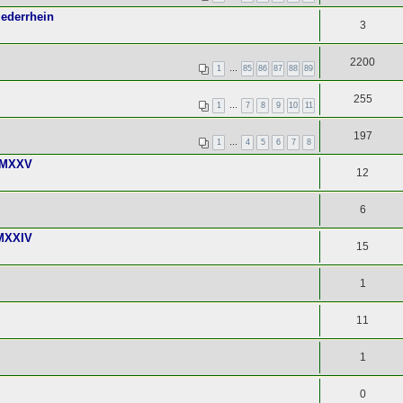
iederrhein
3
2200
1
…
85
86
87
88
89
255
1
…
7
8
9
10
11
197
1
…
4
5
6
7
8
 MMXXV
12
6
MMXXIV
15
1
11
1
0