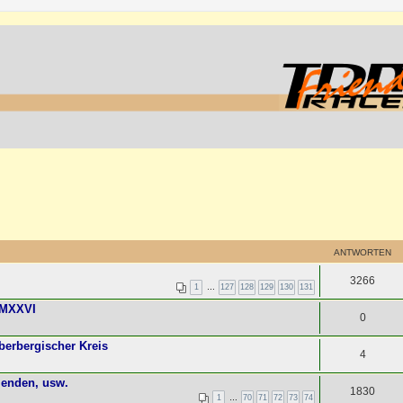
ANTWORTEN
3266
1
…
127
128
129
130
131
MMXXVI
0
erbergischer Kreis
4
enden, usw.
1830
1
…
70
71
72
73
74