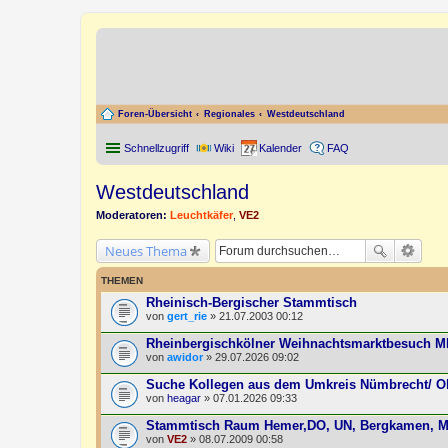
Foren-Übersicht
Regionales
Westdeutschland
Schnellzugriff
Wiki
Kalender
FAQ
Westdeutschland
Moderatoren:
Leuchtkäfer
,
VE2
Neues Thema
THEMEN
Rheinisch-Bergischer Stammtisch
von
gert_rie
» 21.07.2003 00:12
Rheinbergischkölner Weihnachtsmarktbesuch 
von
awidor
» 29.07.2026 09:02
Suche Kollegen aus dem Umkreis Nümbrecht/ Ob
von
heagar
» 07.01.2026 09:33
Stammtisch Raum Hemer,DO, UN, Bergkamen, M
von
VE2
» 08.07.2009 00:58