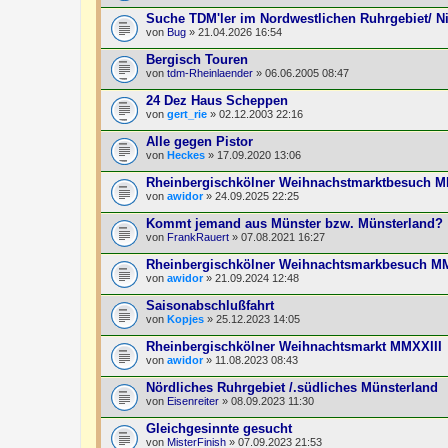
Suche TDM'ler im Nordwestlichen Ruhrgebiet/ N
von
Bug
» 21.04.2026 16:54
Bergisch Touren
von
tdm-Rheinlaender
» 06.06.2005 08:47
24 Dez Haus Scheppen
von
gert_rie
» 02.12.2003 22:16
Alle gegen Pistor
von
Heckes
» 17.09.2020 13:06
Rheinbergischkölner Weihnachstmarktbesuch
von
awidor
» 24.09.2025 22:25
Kommt jemand aus Münster bzw. Münsterland?
von
FrankRauert
» 07.08.2021 16:27
Rheinbergischkölner Weihnachtsmarkbesuch 
von
awidor
» 21.09.2024 12:48
Saisonabschlußfahrt
von
Kopjes
» 25.12.2023 14:05
Rheinbergischkölner Weihnachtsmarkt MMXXIII
von
awidor
» 11.08.2023 08:43
Nördliches Ruhrgebiet /.südliches Münsterland
von
Eisenreiter
» 08.09.2023 11:30
Gleichgesinnte gesucht
von
MisterFinish
» 07.09.2023 21:53