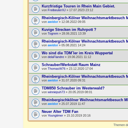
Kurzfristige Touren in Rhein Main Gebiet.
von
FreibeuterXJ
» 17.07.2023 23:12
Rheinbergisch-Kölner Weihnachtsmarktbesuch 
von
awidor
» 12.08.2022 09:05
Kuvige Strecken im Ruhrpott ?
von
Togrem
» 28.06.2021 13:39
Rheinbergisch-Kölner Weihnachtsmarktbesuch
von
awidor
» 05.08.2021 14:24
Wo sind die TDM´ler im Kreis Wuppertal
von
delaFlandre
» 19.06.2021 11:12
Schrauber/Werkstatt Raum Mainz
von
ThomasW76
» 23.12.2020 17:04
Rheinbergisch-Kölner Weihnachtsmarktbesuch
von
awidor
» 31.07.2020 09:31
TDM850 Schrauber im Westerwald?
von
winniepuh73
» 20.05.2019 08:01
Rheinbergischkölner Weihnachtsmarktbesuch 
von
awidor
» 25.07.2019 11:47
Neuer Alter TDM Fan
von
Youngtimer
» 15.10.2019 20:16
Themen der