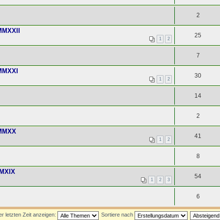
2
MMXXII
25
1
2
7
 MMXXI
30
1
2
14
2
 MMXX
41
1
2
8
MMXIX
54
1
2
3
6
 letzten Zeit anzeigen:
Sortiere nach