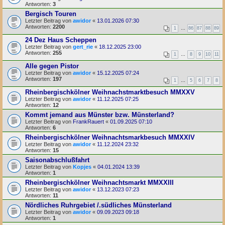
Antworten:
3
Bergisch Touren
Letzter Beitrag von
awidor
«
13.01.2026 07:30
Antworten:
2200
1
…
86
87
88
89
24 Dez Haus Scheppen
Letzter Beitrag von
gert_rie
«
18.12.2025 23:00
Antworten:
255
1
…
8
9
10
11
Alle gegen Pistor
Letzter Beitrag von
awidor
«
15.12.2025 07:24
Antworten:
197
1
…
5
6
7
8
Rheinbergischkölner Weihnachstmarktbesuch MMXXV
Letzter Beitrag von
awidor
«
11.12.2025 07:25
Antworten:
12
Kommt jemand aus Münster bzw. Münsterland?
Letzter Beitrag von
FrankRauert
«
01.09.2025 07:10
Antworten:
6
Rheinbergischkölner Weihnachtsmarkbesuch MMXXIV
Letzter Beitrag von
awidor
«
11.12.2024 23:32
Antworten:
15
Saisonabschlußfahrt
Letzter Beitrag von
Kopjes
«
04.01.2024 13:39
Antworten:
1
Rheinbergischkölner Weihnachtsmarkt MMXXIII
Letzter Beitrag von
awidor
«
13.12.2023 07:23
Antworten:
11
Nördliches Ruhrgebiet /.südliches Münsterland
Letzter Beitrag von
awidor
«
09.09.2023 09:18
Antworten:
1