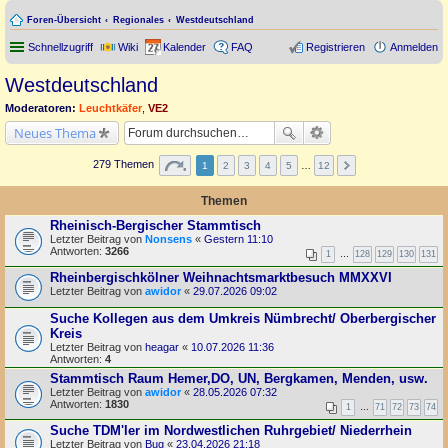
Foren-Übersicht
Regionales
Westdeutschland
Schnellzugriff
Wiki
Kalender
FAQ
Registrieren
Anmelden
Westdeutschland
Moderatoren:
Leuchtkäfer
,
VE2
Neues Thema
279 Themen
1
2
3
4
5
…
12
Themen
Rheinisch-Bergischer Stammtisch
Letzter Beitrag von
Nonsens
«
Gestern 11:10
Antworten:
3266
1
…
128
129
130
131
Rheinbergischkölner Weihnachtsmarktbesuch MMXXVI
Letzter Beitrag von
awidor
«
29.07.2026 09:02
Suche Kollegen aus dem Umkreis Nümbrecht/ Oberbergischer
Kreis
Letzter Beitrag von
heagar
«
10.07.2026 11:36
Antworten:
4
Stammtisch Raum Hemer,DO, UN, Bergkamen, Menden, usw.
Letzter Beitrag von
awidor
«
28.05.2026 07:32
Antworten:
1830
1
…
71
72
73
74
Suche TDM'ler im Nordwestlichen Ruhrgebiet/ Niederrhein
Letzter Beitrag von
Bug
«
23.04.2026 21:18