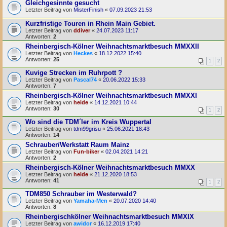
Gleichgesinnte gesucht
Letzter Beitrag von
MisterFinish
«
07.09.2023 21:53
Kurzfristige Touren in Rhein Main Gebiet.
Letzter Beitrag von
ddiver
«
24.07.2023 11:17
Antworten:
2
Rheinbergisch-Kölner Weihnachtsmarktbesuch MMXXII
Letzter Beitrag von
Heckes
«
18.12.2022 15:40
Antworten:
25
1
2
Kuvige Strecken im Ruhrpott ?
Letzter Beitrag von
Pascal74
«
20.06.2022 15:33
Antworten:
7
Rheinbergisch-Kölner Weihnachtsmarktbesuch MMXXI
Letzter Beitrag von
heide
«
14.12.2021 10:44
Antworten:
30
1
2
Wo sind die TDM´ler im Kreis Wuppertal
Letzter Beitrag von
tdm99grisu
«
25.06.2021 18:43
Antworten:
14
Schrauber/Werkstatt Raum Mainz
Letzter Beitrag von
Fun-biker
«
02.04.2021 14:21
Antworten:
2
Rheinbergisch-Kölner Weihnachtsmarktbesuch MMXX
Letzter Beitrag von
heide
«
21.12.2020 18:53
Antworten:
41
1
2
TDM850 Schrauber im Westerwald?
Letzter Beitrag von
Yamaha-Men
«
20.07.2020 14:40
Antworten:
8
Rheinbergischkölner Weihnachtsmarktbesuch MMXIX
Letzter Beitrag von
awidor
«
16.12.2019 17:40