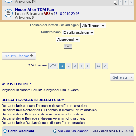
Antworten:
54
1
2
3
Neuer Alter TDM Fan
Letzter Beitrag von
VE2
«
17.10.2019 20:46
Antworten:
6
Themen der letzten Zeit anzeigen:
Sortiere nach
Neues Thema
279 Themen
1
2
3
4
5
…
12
Gehe zu
WER IST ONLINE?
Mitglieder in diesem Forum: 0 Mitglieder und 9 Gäste
BERECHTIGUNGEN IN DIESEM FORUM
Du darfst
keine
neuen Themen in diesem Forum erstellen.
Du darfst
keine
Antworten zu Themen in diesem Forum erstellen.
Du darfst deine Beiträge in diesem Forum
nicht
ändern.
Du darfst deine Beiträge in diesem Forum
nicht
löschen.
Du darfst
keine
Dateianhänge in diesem Forum erstellen.
Foren-Übersicht
Alle Cookies löschen
Alle Zeiten sind
UTC+02:00