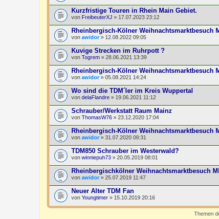
Kurzfristige Touren in Rhein Main Gebiet.
von
FreibeuterXJ
» 17.07.2023 23:12
Rheinbergisch-Kölner Weihnachtsmarktbesuch 
von
awidor
» 12.08.2022 09:05
Kuvige Strecken im Ruhrpott ?
von
Togrem
» 28.06.2021 13:39
Rheinbergisch-Kölner Weihnachtsmarktbesuch
von
awidor
» 05.08.2021 14:24
Wo sind die TDM´ler im Kreis Wuppertal
von
delaFlandre
» 19.06.2021 11:12
Schrauber/Werkstatt Raum Mainz
von
ThomasW76
» 23.12.2020 17:04
Rheinbergisch-Kölner Weihnachtsmarktbesuch
von
awidor
» 31.07.2020 09:31
TDM850 Schrauber im Westerwald?
von
winniepuh73
» 20.05.2019 08:01
Rheinbergischkölner Weihnachtsmarktbesuch 
von
awidor
» 25.07.2019 11:47
Neuer Alter TDM Fan
von
Youngtimer
» 15.10.2019 20:16
Themen der