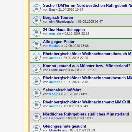
Suche TDM'ler im Nordwestlichen Ruhrgebiet/ N
von
Bug
» 21.04.2026 16:54
Bergisch Touren
von
tdm-Rheinlaender
» 06.06.2005 08:47
24 Dez Haus Scheppen
von
gert_rie
» 02.12.2003 22:16
Alle gegen Pistor
von
Heckes
» 17.09.2020 13:06
Rheinbergischkölner Weihnachstmarktbesuch
von
awidor
» 24.09.2025 22:25
Kommt jemand aus Münster bzw. Münsterland?
von
FrankRauert
» 07.08.2021 16:27
Rheinbergischkölner Weihnachtsmarkbesuch 
von
awidor
» 21.09.2024 12:48
Saisonabschlußfahrt
von
Kopjes
» 25.12.2023 14:05
Rheinbergischkölner Weihnachtsmarkt MMXXIII
von
awidor
» 11.08.2023 08:43
Nördliches Ruhrgebiet /.südliches Münsterland
von
Eisenreiter
» 08.09.2023 11:30
Gleichgesinnte gesucht
von
MisterFinish
» 07.09.2023 21:53