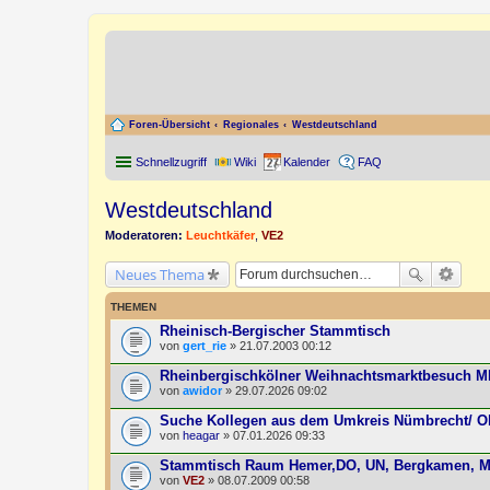
Foren-Übersicht
Regionales
Westdeutschland
Schnellzugriff
Wiki
Kalender
FAQ
Westdeutschland
Moderatoren:
Leuchtkäfer
,
VE2
Neues Thema
THEMEN
Rheinisch-Bergischer Stammtisch
von
gert_rie
» 21.07.2003 00:12
Rheinbergischkölner Weihnachtsmarktbesuch 
von
awidor
» 29.07.2026 09:02
Suche Kollegen aus dem Umkreis Nümbrecht/ Ob
von
heagar
» 07.01.2026 09:33
Stammtisch Raum Hemer,DO, UN, Bergkamen, M
von
VE2
» 08.07.2009 00:58