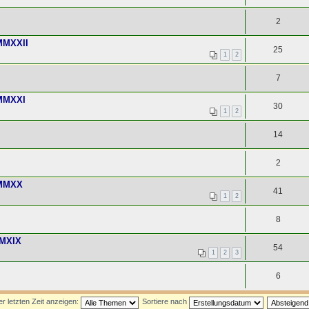
2
MMXXII
25
1
2
7
 MMXXI
30
1
2
14
2
 MMXX
41
1
2
8
MMXIX
54
1
2
3
6
 letzten Zeit anzeigen:
Sortiere nach