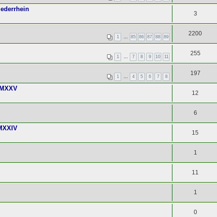
iederrhein
3
2200
1
…
85
86
87
88
89
255
1
…
7
8
9
10
11
197
1
…
4
5
6
7
8
 MMXXV
12
6
MMXXIV
15
1
11
1
0