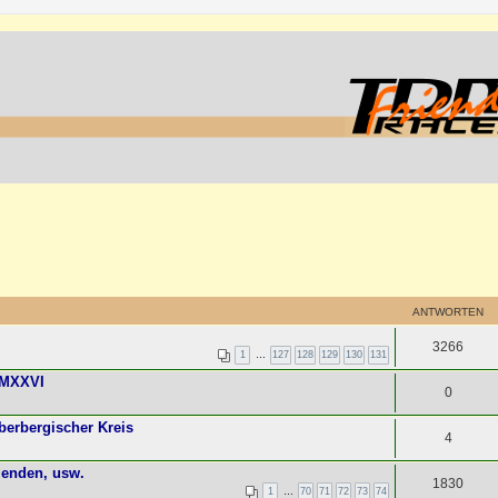
ANTWORTEN
3266
1
…
127
128
129
130
131
MMXXVI
0
erbergischer Kreis
4
enden, usw.
1830
1
…
70
71
72
73
74