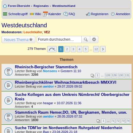
Foren-Übersicht
Regionales
Westdeutschland
Schnellzugriff
Wiki
Kalender
FAQ
Registrieren
Anmelden
Westdeutschland
Moderatoren:
Leuchtkäfer
,
VE2
Neues Thema
279 Themen
1
2
3
4
5
…
12
Themen
Rheinisch-Bergischer Stammtisch
Letzter Beitrag von
Nonsens
«
Gestern 11:10
Antworten:
3266
1
…
128
129
130
131
Rheinbergischkölner Weihnachtsmarktbesuch MMXXVI
Letzter Beitrag von
awidor
«
29.07.2026 09:02
Suche Kollegen aus dem Umkreis Nümbrecht/ Oberbergischer
Kreis
Letzter Beitrag von
heagar
«
10.07.2026 11:36
Antworten:
4
Stammtisch Raum Hemer,DO, UN, Bergkamen, Menden, usw.
Letzter Beitrag von
awidor
«
28.05.2026 07:32
Antworten:
1830
1
…
71
72
73
74
Suche TDM'ler im Nordwestlichen Ruhrgebiet/ Niederrhein
Letzter Beitrag von
Bug
«
23.04.2026 21:18