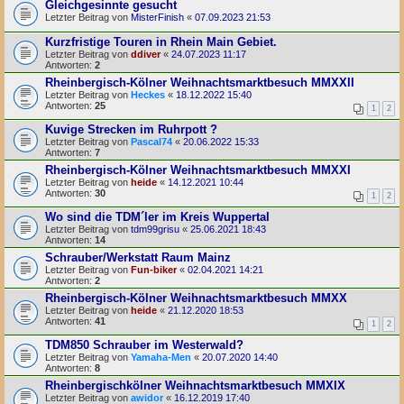
Gleichgesinnte gesucht
Letzter Beitrag von
MisterFinish
«
07.09.2023 21:53
Kurzfristige Touren in Rhein Main Gebiet.
Letzter Beitrag von
ddiver
«
24.07.2023 11:17
Antworten:
2
Rheinbergisch-Kölner Weihnachtsmarktbesuch MMXXII
Letzter Beitrag von
Heckes
«
18.12.2022 15:40
Antworten:
25
1
2
Kuvige Strecken im Ruhrpott ?
Letzter Beitrag von
Pascal74
«
20.06.2022 15:33
Antworten:
7
Rheinbergisch-Kölner Weihnachtsmarktbesuch MMXXI
Letzter Beitrag von
heide
«
14.12.2021 10:44
Antworten:
30
1
2
Wo sind die TDM´ler im Kreis Wuppertal
Letzter Beitrag von
tdm99grisu
«
25.06.2021 18:43
Antworten:
14
Schrauber/Werkstatt Raum Mainz
Letzter Beitrag von
Fun-biker
«
02.04.2021 14:21
Antworten:
2
Rheinbergisch-Kölner Weihnachtsmarktbesuch MMXX
Letzter Beitrag von
heide
«
21.12.2020 18:53
Antworten:
41
1
2
TDM850 Schrauber im Westerwald?
Letzter Beitrag von
Yamaha-Men
«
20.07.2020 14:40
Antworten:
8
Rheinbergischkölner Weihnachtsmarktbesuch MMXIX
Letzter Beitrag von
awidor
«
16.12.2019 17:40