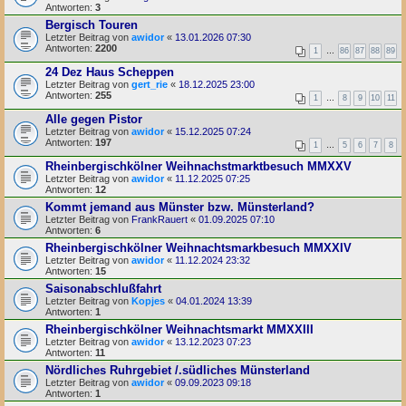
Antworten:
3
Bergisch Touren
Letzter Beitrag von
awidor
«
13.01.2026 07:30
Antworten:
2200
1
…
86
87
88
89
24 Dez Haus Scheppen
Letzter Beitrag von
gert_rie
«
18.12.2025 23:00
Antworten:
255
1
…
8
9
10
11
Alle gegen Pistor
Letzter Beitrag von
awidor
«
15.12.2025 07:24
Antworten:
197
1
…
5
6
7
8
Rheinbergischkölner Weihnachstmarktbesuch MMXXV
Letzter Beitrag von
awidor
«
11.12.2025 07:25
Antworten:
12
Kommt jemand aus Münster bzw. Münsterland?
Letzter Beitrag von
FrankRauert
«
01.09.2025 07:10
Antworten:
6
Rheinbergischkölner Weihnachtsmarkbesuch MMXXIV
Letzter Beitrag von
awidor
«
11.12.2024 23:32
Antworten:
15
Saisonabschlußfahrt
Letzter Beitrag von
Kopjes
«
04.01.2024 13:39
Antworten:
1
Rheinbergischkölner Weihnachtsmarkt MMXXIII
Letzter Beitrag von
awidor
«
13.12.2023 07:23
Antworten:
11
Nördliches Ruhrgebiet /.südliches Münsterland
Letzter Beitrag von
awidor
«
09.09.2023 09:18
Antworten:
1