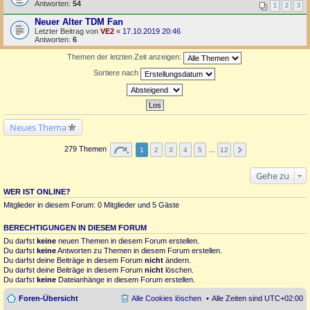
Antworten:
54
1
2
3
Neuer Alter TDM Fan
Letzter Beitrag von
VE2
«
17.10.2019 20:46
Antworten:
6
Themen der letzten Zeit anzeigen:
Sortiere nach
Neues Thema
279 Themen
1
2
3
4
5
…
12
Gehe zu
WER IST ONLINE?
Mitglieder in diesem Forum: 0 Mitglieder und 5 Gäste
BERECHTIGUNGEN IN DIESEM FORUM
Du darfst
keine
neuen Themen in diesem Forum erstellen.
Du darfst
keine
Antworten zu Themen in diesem Forum erstellen.
Du darfst deine Beiträge in diesem Forum
nicht
ändern.
Du darfst deine Beiträge in diesem Forum
nicht
löschen.
Du darfst
keine
Dateianhänge in diesem Forum erstellen.
Foren-Übersicht
Alle Cookies löschen
Alle Zeiten sind
UTC+02:00