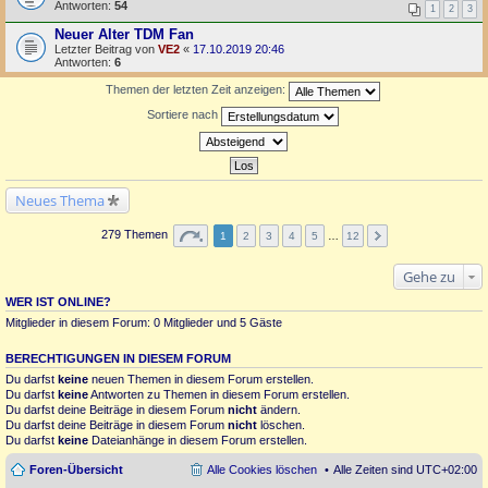
Antworten:
54
1
2
3
Neuer Alter TDM Fan
Letzter Beitrag von
VE2
«
17.10.2019 20:46
Antworten:
6
Themen der letzten Zeit anzeigen:
Sortiere nach
Neues Thema
279 Themen
1
2
3
4
5
…
12
Gehe zu
WER IST ONLINE?
Mitglieder in diesem Forum: 0 Mitglieder und 5 Gäste
BERECHTIGUNGEN IN DIESEM FORUM
Du darfst
keine
neuen Themen in diesem Forum erstellen.
Du darfst
keine
Antworten zu Themen in diesem Forum erstellen.
Du darfst deine Beiträge in diesem Forum
nicht
ändern.
Du darfst deine Beiträge in diesem Forum
nicht
löschen.
Du darfst
keine
Dateianhänge in diesem Forum erstellen.
Foren-Übersicht
Alle Cookies löschen
Alle Zeiten sind
UTC+02:00