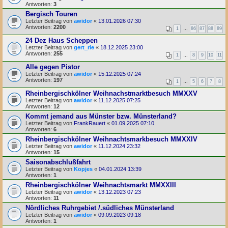
Antworten:
3
Bergisch Touren
Letzter Beitrag von
awidor
«
13.01.2026 07:30
Antworten:
2200
1
…
86
87
88
89
24 Dez Haus Scheppen
Letzter Beitrag von
gert_rie
«
18.12.2025 23:00
Antworten:
255
1
…
8
9
10
11
Alle gegen Pistor
Letzter Beitrag von
awidor
«
15.12.2025 07:24
Antworten:
197
1
…
5
6
7
8
Rheinbergischkölner Weihnachstmarktbesuch MMXXV
Letzter Beitrag von
awidor
«
11.12.2025 07:25
Antworten:
12
Kommt jemand aus Münster bzw. Münsterland?
Letzter Beitrag von
FrankRauert
«
01.09.2025 07:10
Antworten:
6
Rheinbergischkölner Weihnachtsmarkbesuch MMXXIV
Letzter Beitrag von
awidor
«
11.12.2024 23:32
Antworten:
15
Saisonabschlußfahrt
Letzter Beitrag von
Kopjes
«
04.01.2024 13:39
Antworten:
1
Rheinbergischkölner Weihnachtsmarkt MMXXIII
Letzter Beitrag von
awidor
«
13.12.2023 07:23
Antworten:
11
Nördliches Ruhrgebiet /.südliches Münsterland
Letzter Beitrag von
awidor
«
09.09.2023 09:18
Antworten:
1