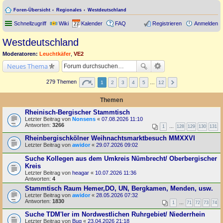
Foren-Übersicht
Regionales
Westdeutschland
Schnellzugriff
Wiki
Kalender
FAQ
Registrieren
Anmelden
Westdeutschland
Moderatoren:
Leuchtkäfer
,
VE2
Neues Thema
279 Themen
1
2
3
4
5
…
12
Themen
Rheinisch-Bergischer Stammtisch
Letzter Beitrag von
Nonsens
«
07.08.2026 11:10
Antworten:
3266
1
…
128
129
130
131
Rheinbergischkölner Weihnachtsmarktbesuch MMXXVI
Letzter Beitrag von
awidor
«
29.07.2026 09:02
Suche Kollegen aus dem Umkreis Nümbrecht/ Oberbergischer
Kreis
Letzter Beitrag von
heagar
«
10.07.2026 11:36
Antworten:
4
Stammtisch Raum Hemer,DO, UN, Bergkamen, Menden, usw.
Letzter Beitrag von
awidor
«
28.05.2026 07:32
Antworten:
1830
1
…
71
72
73
74
Suche TDM'ler im Nordwestlichen Ruhrgebiet/ Niederrhein
Letzter Beitrag von
Bug
«
23.04.2026 21:18