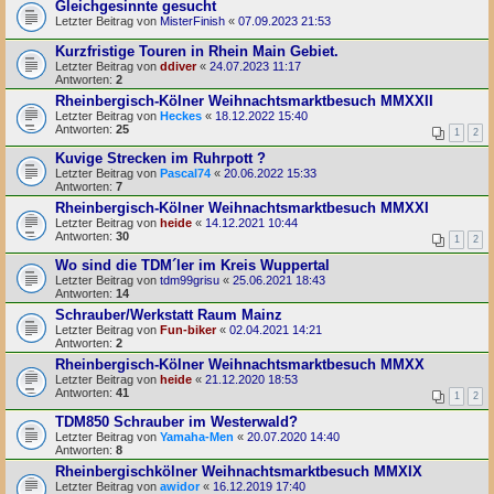
Gleichgesinnte gesucht
Letzter Beitrag von
MisterFinish
«
07.09.2023 21:53
Kurzfristige Touren in Rhein Main Gebiet.
Letzter Beitrag von
ddiver
«
24.07.2023 11:17
Antworten:
2
Rheinbergisch-Kölner Weihnachtsmarktbesuch MMXXII
Letzter Beitrag von
Heckes
«
18.12.2022 15:40
Antworten:
25
1
2
Kuvige Strecken im Ruhrpott ?
Letzter Beitrag von
Pascal74
«
20.06.2022 15:33
Antworten:
7
Rheinbergisch-Kölner Weihnachtsmarktbesuch MMXXI
Letzter Beitrag von
heide
«
14.12.2021 10:44
Antworten:
30
1
2
Wo sind die TDM´ler im Kreis Wuppertal
Letzter Beitrag von
tdm99grisu
«
25.06.2021 18:43
Antworten:
14
Schrauber/Werkstatt Raum Mainz
Letzter Beitrag von
Fun-biker
«
02.04.2021 14:21
Antworten:
2
Rheinbergisch-Kölner Weihnachtsmarktbesuch MMXX
Letzter Beitrag von
heide
«
21.12.2020 18:53
Antworten:
41
1
2
TDM850 Schrauber im Westerwald?
Letzter Beitrag von
Yamaha-Men
«
20.07.2020 14:40
Antworten:
8
Rheinbergischkölner Weihnachtsmarktbesuch MMXIX
Letzter Beitrag von
awidor
«
16.12.2019 17:40