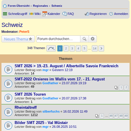
Foren-Übersicht
Regionales
Schweiz
Schnellzugriff
Wiki
Kalender
FAQ
Registrieren
Anmelden
Schweiz
Moderator:
PeterS
Neues Thema
348 Themen
1
2
3
4
5
…
14
Themen
SMT 2026 > 19.-23. August / Albertville Savoie Frankreich
Letzter Beitrag von
mgr
«
Gestern 12:19
Antworten:
14
SMT-2022 Orsieres im Wallis vom 17. - 21. August
Letzter Beitrag von
Godfather
«
23.07.2026 19:19
Antworten:
49
1
2
SMT 2026 Touren
Letzter Beitrag von
Godfather
«
20.07.2026 17:38
Antworten:
1
Rheintaltreff
Letzter Beitrag von
silberfuchs
«
16.02.2026 11:49
Antworten:
1212
1
…
46
47
48
49
Bilder SMT 2025 - Val Müstair
Letzter Beitrag von
mgr
«
26.08.2025 10:51