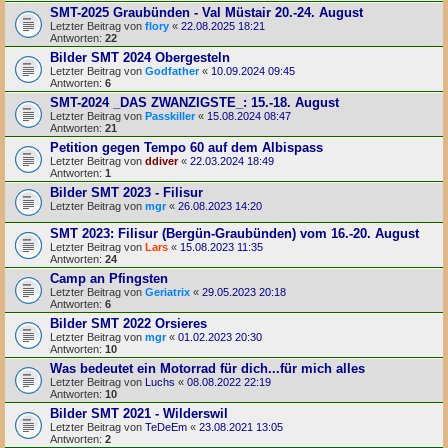
SMT-2025 Graubünden - Val Müstair 20.-24. August
Letzter Beitrag von
flory
«
22.08.2025 18:21
Antworten:
22
Bilder SMT 2024 Obergesteln
Letzter Beitrag von
Godfather
«
10.09.2024 09:45
Antworten:
6
SMT-2024 _DAS ZWANZIGSTE_: 15.-18. August
Letzter Beitrag von
Passkiller
«
15.08.2024 08:47
Antworten:
21
Petition gegen Tempo 60 auf dem Albispass
Letzter Beitrag von
ddiver
«
22.03.2024 18:49
Antworten:
1
Bilder SMT 2023 - Filisur
Letzter Beitrag von
mgr
«
26.08.2023 14:20
SMT 2023: Filisur (Bergün-Graubünden) vom 16.-20. August
Letzter Beitrag von
Lars
«
15.08.2023 11:35
Antworten:
24
Camp an Pfingsten
Letzter Beitrag von
Geriatrix
«
29.05.2023 20:18
Antworten:
6
Bilder SMT 2022 Orsieres
Letzter Beitrag von
mgr
«
01.02.2023 20:30
Antworten:
10
Was bedeutet ein Motorrad für dich...für mich alles
Letzter Beitrag von
Luchs
«
08.08.2022 22:19
Antworten:
10
Bilder SMT 2021 - Wilderswil
Letzter Beitrag von
TeDeEm
«
23.08.2021 13:05
Antworten:
2