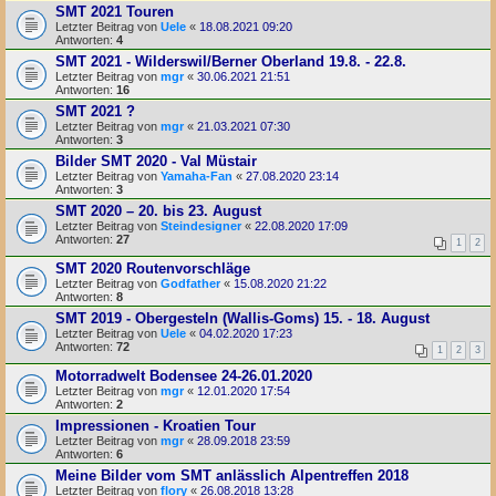
SMT 2021 Touren
Letzter Beitrag von
Uele
«
18.08.2021 09:20
Antworten:
4
SMT 2021 - Wilderswil/Berner Oberland 19.8. - 22.8.
Letzter Beitrag von
mgr
«
30.06.2021 21:51
Antworten:
16
SMT 2021 ?
Letzter Beitrag von
mgr
«
21.03.2021 07:30
Antworten:
3
Bilder SMT 2020 - Val Müstair
Letzter Beitrag von
Yamaha-Fan
«
27.08.2020 23:14
Antworten:
3
SMT 2020 – 20. bis 23. August
Letzter Beitrag von
Steindesigner
«
22.08.2020 17:09
Antworten:
27
1
2
SMT 2020 Routenvorschläge
Letzter Beitrag von
Godfather
«
15.08.2020 21:22
Antworten:
8
SMT 2019 - Obergesteln (Wallis-Goms) 15. - 18. August
Letzter Beitrag von
Uele
«
04.02.2020 17:23
Antworten:
72
1
2
3
Motorradwelt Bodensee 24-26.01.2020
Letzter Beitrag von
mgr
«
12.01.2020 17:54
Antworten:
2
Impressionen - Kroatien Tour
Letzter Beitrag von
mgr
«
28.09.2018 23:59
Antworten:
6
Meine Bilder vom SMT anlässlich Alpentreffen 2018
Letzter Beitrag von
flory
«
26.08.2018 13:28