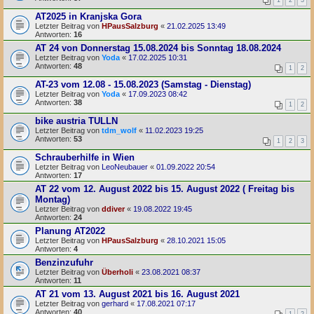
AT2025 in Kranjska Gora
Letzter Beitrag von
HPausSalzburg
«
21.02.2025 13:49
Antworten:
16
AT 24 von Donnerstag 15.08.2024 bis Sonntag 18.08.2024
Letzter Beitrag von
Yoda
«
17.02.2025 10:31
Antworten:
48
1
2
AT-23 vom 12.08 - 15.08.2023 (Samstag - Dienstag)
Letzter Beitrag von
Yoda
«
17.09.2023 08:42
Antworten:
38
1
2
bike austria TULLN
Letzter Beitrag von
tdm_wolf
«
11.02.2023 19:25
Antworten:
53
1
2
3
Schrauberhilfe in Wien
Letzter Beitrag von
LeoNeubauer
«
01.09.2022 20:54
Antworten:
17
AT 22 vom 12. August 2022 bis 15. August 2022 ( Freitag bis
Montag)
Letzter Beitrag von
ddiver
«
19.08.2022 19:45
Antworten:
24
Planung AT2022
Letzter Beitrag von
HPausSalzburg
«
28.10.2021 15:05
Antworten:
4
Benzinzufuhr
Letzter Beitrag von
Überholi
«
23.08.2021 08:37
Antworten:
11
AT 21 vom 13. August 2021 bis 16. August 2021
Letzter Beitrag von
gerhard
«
17.08.2021 07:17
Antworten:
40
1
2