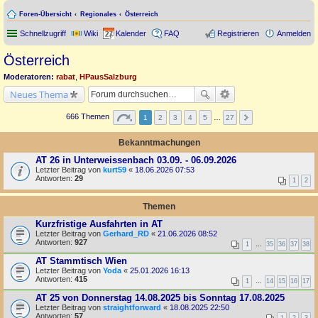
Foren-Übersicht
Regionales
Österreich
Schnellzugriff
Wiki
Kalender
FAQ
Registrieren
Anmelden
Österreich
Moderatoren:
rabat
,
HPausSalzburg
Neues Thema
666 Themen
1
2
3
4
5
…
27
Bekanntmachungen
AT 26 in Unterweissenbach 03.09. - 06.09.2026
Letzter Beitrag von
kurt59
«
18.06.2026 07:53
Antworten:
29
1
2
Themen
Kurzfristige Ausfahrten in AT
Letzter Beitrag von
Gerhard_RD
«
21.06.2026 08:52
Antworten:
927
1
…
35
36
37
38
AT Stammtisch Wien
Letzter Beitrag von
Yoda
«
25.01.2026 16:13
Antworten:
415
1
…
14
15
16
17
AT 25 von Donnerstag 14.08.2025 bis Sonntag 17.08.2025
Letzter Beitrag von
straightforward
«
18.08.2025 22:50
Antworten:
57
1
2
3