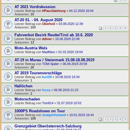
AT 2021 Vordiskussion
Letzter Beitrag von
HPausSalzburg
«
04.12.2020 16:04
Antworten:
15
AT-20 01. - 04. August 2020
Letzter Beitrag von
Überholi
«
03.08.2020 12:39
Antworten:
103
1
2
3
4
5
Fahrverbot Bezirk Reutte/Tirol ab 10.6. 2020
Letzter Beitrag von
ddiver
«
16.06.2020 22:49
Antworten:
13
Moto-Austria Wels
Letzter Beitrag von
MadMaxi
«
01.03.2020 19:04
AT-19 in Murau / Steiermark 15.08-18.08.2019
Letzter Beitrag von
TDM-Spider
«
06.09.2019 20:59
Antworten:
20
AT 2019 Tourenvorschläge
Letzter Beitrag von
kurt59
«
10.08.2019 19:34
Antworten:
1
Hallöchen
Letzter Beitrag von
fozzy
«
06.08.2019 21:23
Antworten:
2
Motorschaden
Letzter Beitrag von
Tom814
«
31.07.2019 10:53
1000PS Roadshows on Tour
Letzter Beitrag von
straightforward
«
10.01.2019 16:44
Antworten:
109
1
2
3
4
5
Grenzgebiet Oberösterreich-Salzburg
Letzter Beitrag von
gerhard
«
01.09.2018 18:42