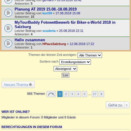
Antworten:
5
Planung AT 2019 15.08.-18.08.2019
Letzter Beitrag von
kurt59
«
27.08.2018 15:08
Antworten:
15
MyTourBuddy Fotowettbewerb für Biker-s-World 2018 in
Salzburg
Letzter Beitrag von
scuderia
«
25.08.2018 22:11
Antworten:
4
Hallo zusammen
Letzter Beitrag von
HPausSalzburg
«
12.08.2018 17:22
Antworten:
1
Themen der letzten Zeit anzeigen:
Sortiere nach
Neues Thema
666 Themen
1
2
3
4
5
…
27
Gehe zu
WER IST ONLINE?
Mitglieder in diesem Forum: 0 Mitglieder und 9 Gäste
BERECHTIGUNGEN IN DIESEM FORUM