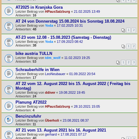
AT2025 in Kranjska Gora
Letzter Beitrag von
HPausSalzburg
«
21.02.2025 13:49
Antworten:
16
AT 24 von Donnerstag 15.08.2024 bis Sonntag 18.08.2024
Letzter Beitrag von
Yoda
«
17.02.2025 10:31
Antworten:
48
1
2
AT-23 vom 12.08 - 15.08.2023 (Samstag - Dienstag)
Letzter Beitrag von
Yoda
«
17.09.2023 08:42
Antworten:
38
1
2
bike austria TULLN
Letzter Beitrag von
tdm_wolf
«
11.02.2023 19:25
Antworten:
53
1
2
3
Schrauberhilfe in Wien
Letzter Beitrag von
LeoNeubauer
«
01.09.2022 20:54
Antworten:
17
AT 22 vom 12. August 2022 bis 15. August 2022 ( Freitag bis
Montag)
Letzter Beitrag von
ddiver
«
19.08.2022 19:45
Antworten:
24
Planung AT2022
Letzter Beitrag von
HPausSalzburg
«
28.10.2021 15:05
Antworten:
4
Benzinzufuhr
Letzter Beitrag von
Überholi
«
23.08.2021 08:37
Antworten:
11
AT 21 vom 13. August 2021 bis 16. August 2021
Letzter Beitrag von
gerhard
«
17.08.2021 07:17
Antworten:
40
1
2