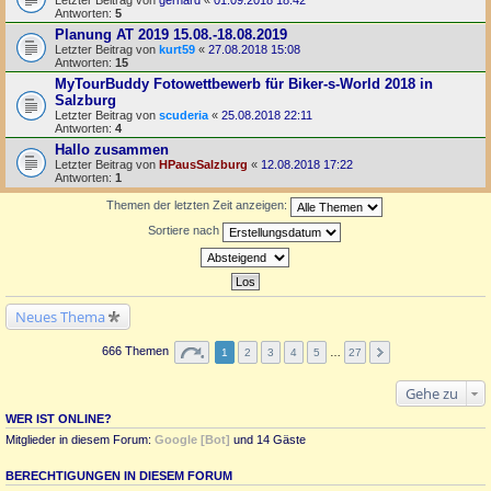
Antworten:
5
Planung AT 2019 15.08.-18.08.2019
Letzter Beitrag von
kurt59
«
27.08.2018 15:08
Antworten:
15
MyTourBuddy Fotowettbewerb für Biker-s-World 2018 in
Salzburg
Letzter Beitrag von
scuderia
«
25.08.2018 22:11
Antworten:
4
Hallo zusammen
Letzter Beitrag von
HPausSalzburg
«
12.08.2018 17:22
Antworten:
1
Themen der letzten Zeit anzeigen:
Sortiere nach
Neues Thema
666 Themen
1
2
3
4
5
…
27
Gehe zu
WER IST ONLINE?
Mitglieder in diesem Forum:
Google [Bot]
und 14 Gäste
BERECHTIGUNGEN IN DIESEM FORUM