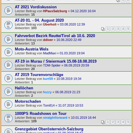
AT 2021 Vordiskussion
Letzter Beitrag von
HPausSalzburg
«
04.12.2020 16:04
Antworten:
15
AT-20 01. - 04. August 2020
Letzter Beitrag von
Überholi
«
03.08.2020 12:39
Antworten:
103
1
2
3
4
5
Fahrverbot Bezirk Reutte/Tirol ab 10.6. 2020
Letzter Beitrag von
ddiver
«
16.06.2020 22:49
Antworten:
13
Moto-Austria Wels
Letzter Beitrag von
MadMaxi
«
01.03.2020 19:04
AT-19 in Murau / Steiermark 15.08-18.08.2019
Letzter Beitrag von
TDM-Spider
«
06.09.2019 20:59
Antworten:
20
AT 2019 Tourenvorschläge
Letzter Beitrag von
kurt59
«
10.08.2019 19:34
Antworten:
1
Hallöchen
Letzter Beitrag von
fozzy
«
06.08.2019 21:23
Antworten:
2
Motorschaden
Letzter Beitrag von
Tom814
«
31.07.2019 10:53
1000PS Roadshows on Tour
Letzter Beitrag von
straightforward
«
10.01.2019 16:44
Antworten:
109
1
2
3
4
5
Grenzgebiet Oberösterreich-Salzburg
Letzter Beitrag von
gerhard
«
01.09.2018 18:42