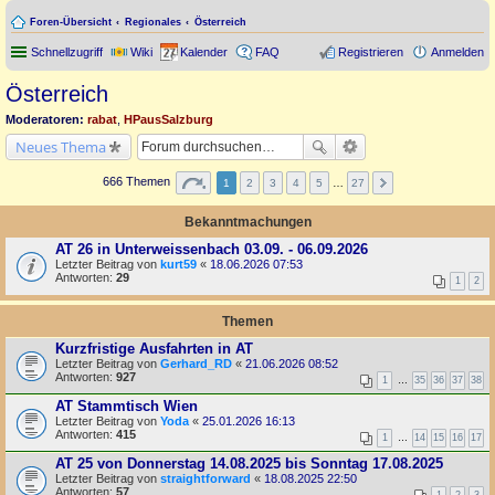
Foren-Übersicht
Regionales
Österreich
Schnellzugriff
Wiki
Kalender
FAQ
Registrieren
Anmelden
Österreich
Moderatoren:
rabat
,
HPausSalzburg
Neues Thema
666 Themen
1
2
3
4
5
…
27
Bekanntmachungen
AT 26 in Unterweissenbach 03.09. - 06.09.2026
Letzter Beitrag von
kurt59
«
18.06.2026 07:53
Antworten:
29
1
2
Themen
Kurzfristige Ausfahrten in AT
Letzter Beitrag von
Gerhard_RD
«
21.06.2026 08:52
Antworten:
927
1
…
35
36
37
38
AT Stammtisch Wien
Letzter Beitrag von
Yoda
«
25.01.2026 16:13
Antworten:
415
1
…
14
15
16
17
AT 25 von Donnerstag 14.08.2025 bis Sonntag 17.08.2025
Letzter Beitrag von
straightforward
«
18.08.2025 22:50
Antworten:
57
1
2
3