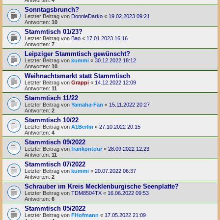
Sonntagsbrunch?
Letzter Beitrag von
DonnieDarko
«
19.02.2023 09:21
Antworten:
10
Stammtisch 01/23?
Letzter Beitrag von
Bao
«
17.01.2023 16:16
Antworten:
7
Leipziger Stammtisch gewünscht?
Letzter Beitrag von
kummi
«
30.12.2022 18:12
Antworten:
10
Weihnachtsmarkt statt Stammtisch
Letzter Beitrag von
Grappi
«
14.12.2022 12:09
Antworten:
11
Stammtisch 11/22
Letzter Beitrag von
Yamaha-Fan
«
15.11.2022 20:27
Antworten:
2
Stammtisch 10/22
Letzter Beitrag von
A1Berlin
«
27.10.2022 20:15
Antworten:
4
Stammtisch 09/2022
Letzter Beitrag von
frankontour
«
28.09.2022 12:23
Antworten:
11
Stammtisch 07/2022
Letzter Beitrag von
kummi
«
20.07.2022 06:37
Antworten:
2
Schrauber im Kreis Mecklenburgische Seenplatte?
Letzter Beitrag von
TDM8504TX
«
16.06.2022 09:53
Antworten:
6
Stammtisch 05/2022
Letzter Beitrag von
FHofmann
«
17.05.2022 21:09