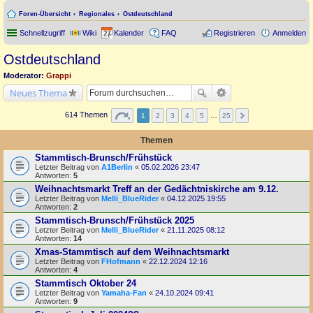
Foren-Übersicht
Regionales
Ostdeutschland
Schnellzugriff
Wiki
Kalender
FAQ
Registrieren
Anmelden
Ostdeutschland
Moderator:
Grappi
Neues Thema
614 Themen
1
2
3
4
5
…
25
Themen
Stammtisch-Brunsch/Frühstück
Letzter Beitrag von
A1Berlin
«
05.02.2026 23:47
Antworten:
5
Weihnachtsmarkt Treff an der Gedächtniskirche am 9.12.
Letzter Beitrag von
Melli_BlueRider
«
04.12.2025 19:55
Antworten:
2
Stammtisch-Brunsch/Frühstück 2025
Letzter Beitrag von
Melli_BlueRider
«
21.11.2025 08:12
Antworten:
14
Xmas-Stammtisch auf dem Weihnachtsmarkt
Letzter Beitrag von
FHofmann
«
22.12.2024 12:16
Antworten:
4
Stammtisch Oktober 24
Letzter Beitrag von
Yamaha-Fan
«
24.10.2024 09:41
Antworten:
9