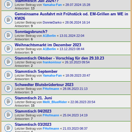
Stammtisch Juli 2024??
Letzter Beitrag von
Yamaha-Fan
«
28.07.2024 15:28
Antworten:
13
Gemeinsame Ausfahrt mit Frühstück od. EM-Grillen am WE in
KW26
Letzter Beitrag von
DonnieDarko
«
28.06.2024 16:14
Antworten:
9
Sonntagsbrunch?
Letzter Beitrag von
A1Berlin
«
13.01.2024 22:04
Antworten:
6
Weihnachtsmarkt im Dezember 2023
Letzter Beitrag von
A1Berlin
«
13.12.2023 08:44
Antworten:
9
Stammtisch Oktober - Vorschlag für den 29.10.23
Letzter Beitrag von
frankontour
«
26.10.2023 09:54
Antworten:
2
Stammtisch September
Letzter Beitrag von
Yamaha-Fan
«
18.09.2023 20:47
Antworten:
5
Schwedter Blutsbrüdertour 2023
Letzter Beitrag von
FHofmann
«
28.06.2023 21:13
Antworten:
3
Stammtisch 21. Juni
Letzter Beitrag von
Melli_BlueRider
«
22.06.2023 20:54
Antworten:
15
Stammtisch 04/2023
Letzter Beitrag von
FHofmann
«
25.04.2023 14:19
Antworten:
7
Stammtisch 03/2023
Letzter Beitrag von
FHofmann
«
21.03.2023 08:37
Antworten:
4