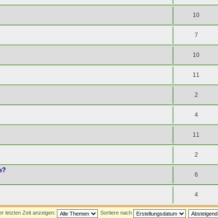
10
7
10
11
2
4
11
2
e?
6
4
 letzten Zeit anzeigen:
Sortiere nach