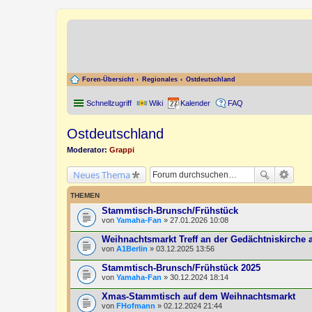
Foren-Übersicht
Regionales
Ostdeutschland
Schnellzugriff
Wiki
Kalender
FAQ
Ostdeutschland
Moderator:
Grappi
Neues Thema
THEMEN
Stammtisch-Brunsch/Frühstück
von
Yamaha-Fan
» 27.01.2026 10:08
Weihnachtsmarkt Treff an der Gedächtniskirche 
von
A1Berlin
» 03.12.2025 13:56
Stammtisch-Brunsch/Frühstück 2025
von
Yamaha-Fan
» 30.12.2024 18:14
Xmas-Stammtisch auf dem Weihnachtsmarkt
von
FHofmann
» 02.12.2024 21:44