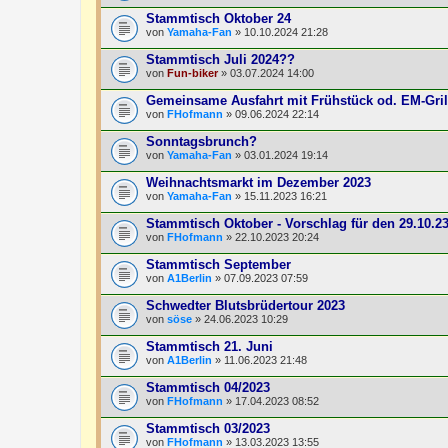
Stammtisch Oktober 24
von
Yamaha-Fan
» 10.10.2024 21:28
Stammtisch Juli 2024??
von
Fun-biker
» 03.07.2024 14:00
Gemeinsame Ausfahrt mit Frühstück od. EM-Gri
von
FHofmann
» 09.06.2024 22:14
Sonntagsbrunch?
von
Yamaha-Fan
» 03.01.2024 19:14
Weihnachtsmarkt im Dezember 2023
von
Yamaha-Fan
» 15.11.2023 16:21
Stammtisch Oktober - Vorschlag für den 29.10.2
von
FHofmann
» 22.10.2023 20:24
Stammtisch September
von
A1Berlin
» 07.09.2023 07:59
Schwedter Blutsbrüdertour 2023
von
söse
» 24.06.2023 10:29
Stammtisch 21. Juni
von
A1Berlin
» 11.06.2023 21:48
Stammtisch 04/2023
von
FHofmann
» 17.04.2023 08:52
Stammtisch 03/2023
von
FHofmann
» 13.03.2023 13:55