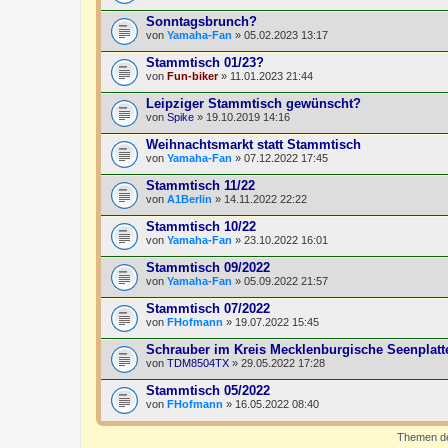
Sonntagsbrunch?
von
Yamaha-Fan
» 05.02.2023 13:17
Stammtisch 01/23?
von
Fun-biker
» 11.01.2023 21:44
Leipziger Stammtisch gewünscht?
von
Spike
» 19.10.2019 14:16
Weihnachtsmarkt statt Stammtisch
von
Yamaha-Fan
» 07.12.2022 17:45
Stammtisch 11/22
von
A1Berlin
» 14.11.2022 22:22
Stammtisch 10/22
von
Yamaha-Fan
» 23.10.2022 16:01
Stammtisch 09/2022
von
Yamaha-Fan
» 05.09.2022 21:57
Stammtisch 07/2022
von
FHofmann
» 19.07.2022 15:45
Schrauber im Kreis Mecklenburgische Seenplatt
von
TDM8504TX
» 29.05.2022 17:28
Stammtisch 05/2022
von
FHofmann
» 16.05.2022 08:40
Themen der