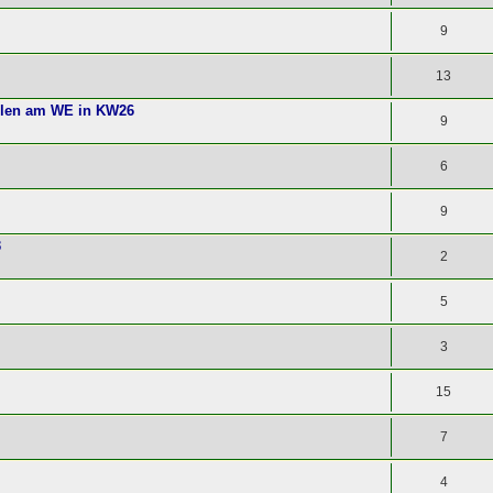
9
13
llen am WE in KW26
9
6
9
3
2
5
3
15
7
4