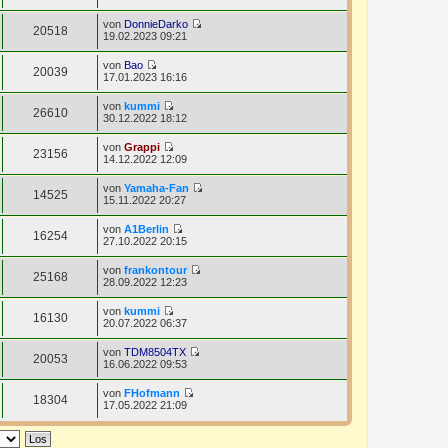
t
e
B
t
r
u
e
von
DonnieDarko
e
a
e
20518
i
N
19.02.2023 09:21
r
g
s
t
e
B
t
r
u
e
von
Bao
e
a
e
20039
i
N
17.01.2023 16:16
r
g
s
t
e
B
t
r
u
e
von
kummi
e
a
e
26610
i
N
30.12.2022 18:12
r
g
s
t
e
B
t
r
u
e
von
Grappi
e
a
e
23156
i
N
14.12.2022 12:09
r
g
s
t
e
B
t
r
u
e
von
Yamaha-Fan
e
a
e
14525
i
N
15.11.2022 20:27
r
g
s
t
e
B
t
r
u
e
von
A1Berlin
e
a
e
16254
i
N
27.10.2022 20:15
r
g
s
t
e
B
t
r
u
e
von
frankontour
e
a
e
25168
i
N
28.09.2022 12:23
r
g
s
t
e
B
t
r
u
e
von
kummi
e
a
e
16130
i
N
20.07.2022 06:37
r
g
s
t
e
B
t
r
u
e
von
TDM8504TX
e
a
e
20053
i
N
16.06.2022 09:53
r
g
s
t
e
B
t
r
u
e
von
FHofmann
e
a
e
18304
i
N
17.05.2022 21:09
r
g
s
t
e
B
t
r
u
e
e
a
e
i
r
g