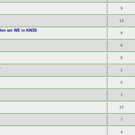
9
13
llen am WE in KW26
9
6
9
3
2
5
3
15
7
4