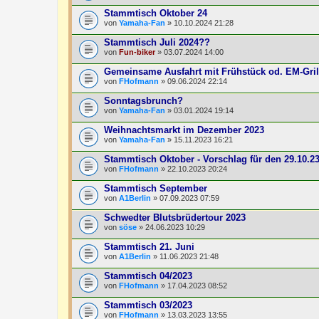
Stammtisch Oktober 24
von
Yamaha-Fan
» 10.10.2024 21:28
Stammtisch Juli 2024??
von
Fun-biker
» 03.07.2024 14:00
Gemeinsame Ausfahrt mit Frühstück od. EM-Gri
von
FHofmann
» 09.06.2024 22:14
Sonntagsbrunch?
von
Yamaha-Fan
» 03.01.2024 19:14
Weihnachtsmarkt im Dezember 2023
von
Yamaha-Fan
» 15.11.2023 16:21
Stammtisch Oktober - Vorschlag für den 29.10.2
von
FHofmann
» 22.10.2023 20:24
Stammtisch September
von
A1Berlin
» 07.09.2023 07:59
Schwedter Blutsbrüdertour 2023
von
söse
» 24.06.2023 10:29
Stammtisch 21. Juni
von
A1Berlin
» 11.06.2023 21:48
Stammtisch 04/2023
von
FHofmann
» 17.04.2023 08:52
Stammtisch 03/2023
von
FHofmann
» 13.03.2023 13:55