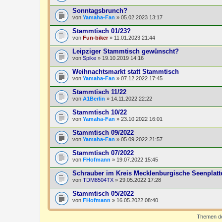
Sonntagsbrunch?
von
Yamaha-Fan
» 05.02.2023 13:17
Stammtisch 01/23?
von
Fun-biker
» 11.01.2023 21:44
Leipziger Stammtisch gewünscht?
von
Spike
» 19.10.2019 14:16
Weihnachtsmarkt statt Stammtisch
von
Yamaha-Fan
» 07.12.2022 17:45
Stammtisch 11/22
von
A1Berlin
» 14.11.2022 22:22
Stammtisch 10/22
von
Yamaha-Fan
» 23.10.2022 16:01
Stammtisch 09/2022
von
Yamaha-Fan
» 05.09.2022 21:57
Stammtisch 07/2022
von
FHofmann
» 19.07.2022 15:45
Schrauber im Kreis Mecklenburgische Seenplatt
von
TDM8504TX
» 29.05.2022 17:28
Stammtisch 05/2022
von
FHofmann
» 16.05.2022 08:40
Themen der