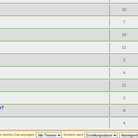
10
7
10
11
2
4
11
2
e?
6
4
 letzten Zeit anzeigen:
Sortiere nach