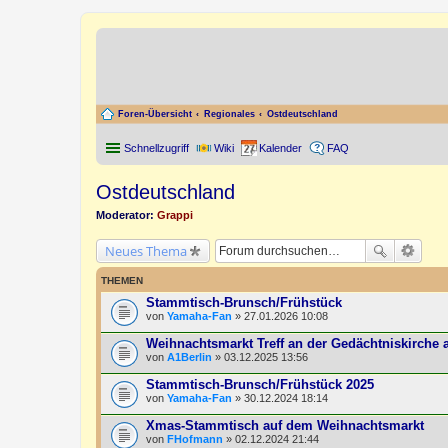
Foren-Übersicht
Regionales
Ostdeutschland
Schnellzugriff
Wiki
Kalender
FAQ
Ostdeutschland
Moderator:
Grappi
Neues Thema
THEMEN
Stammtisch-Brunsch/Frühstück
von
Yamaha-Fan
» 27.01.2026 10:08
Weihnachtsmarkt Treff an der Gedächtniskirche 
von
A1Berlin
» 03.12.2025 13:56
Stammtisch-Brunsch/Frühstück 2025
von
Yamaha-Fan
» 30.12.2024 18:14
Xmas-Stammtisch auf dem Weihnachtsmarkt
von
FHofmann
» 02.12.2024 21:44