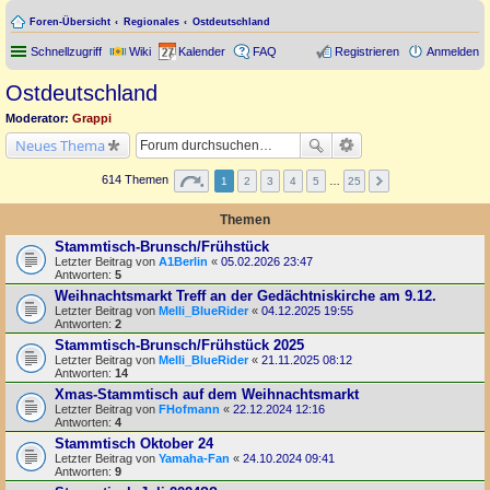
Foren-Übersicht
Regionales
Ostdeutschland
Schnellzugriff
Wiki
Kalender
FAQ
Registrieren
Anmelden
Ostdeutschland
Moderator:
Grappi
Neues Thema
614 Themen
1
2
3
4
5
…
25
Themen
Stammtisch-Brunsch/Frühstück
Letzter Beitrag von
A1Berlin
«
05.02.2026 23:47
Antworten:
5
Weihnachtsmarkt Treff an der Gedächtniskirche am 9.12.
Letzter Beitrag von
Melli_BlueRider
«
04.12.2025 19:55
Antworten:
2
Stammtisch-Brunsch/Frühstück 2025
Letzter Beitrag von
Melli_BlueRider
«
21.11.2025 08:12
Antworten:
14
Xmas-Stammtisch auf dem Weihnachtsmarkt
Letzter Beitrag von
FHofmann
«
22.12.2024 12:16
Antworten:
4
Stammtisch Oktober 24
Letzter Beitrag von
Yamaha-Fan
«
24.10.2024 09:41
Antworten:
9