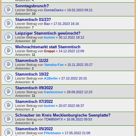
Sonntagsbrunch?
Letzter Beitrag von
DonnieDarko
«
19.02.2023 09:21
Antworten:
10
Stammtisch 01/23?
Letzter Beitrag von
Bao
«
17.01.2023 16:16
Antworten:
7
Leipziger Stammtisch gewünscht?
Letzter Beitrag von
kummi
«
30.12.2022 18:12
Antworten:
10
Weihnachtsmarkt statt Stammtisch
Letzter Beitrag von
Grappi
«
14.12.2022 12:09
Antworten:
11
Stammtisch 11/22
Letzter Beitrag von
Yamaha-Fan
«
15.11.2022 20:27
Antworten:
2
Stammtisch 10/22
Letzter Beitrag von
A1Berlin
«
27.10.2022 20:15
Antworten:
4
Stammtisch 09/2022
Letzter Beitrag von
frankontour
«
28.09.2022 12:23
Antworten:
11
Stammtisch 07/2022
Letzter Beitrag von
kummi
«
20.07.2022 06:37
Antworten:
2
Schrauber im Kreis Mecklenburgische Seenplatte?
Letzter Beitrag von
TDM8504TX
«
16.06.2022 09:53
Antworten:
6
Stammtisch 05/2022
Letzter Beitrag von
FHofmann
«
17.05.2022 21:09