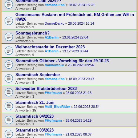
Stammtisch Juli 2024??
Letzter Beitrag von
Yamaha-Fan
«
28.07.2024 15:28
Antworten:
13
Gemeinsame Ausfahrt mit Frühstück od. EM-Grillen am WE in
KW26
Letzter Beitrag von
DonnieDarko
«
28.06.2024 16:14
Antworten:
9
Sonntagsbrunch?
Letzter Beitrag von
A1Berlin
«
13.01.2024 22:04
Antworten:
6
Weihnachtsmarkt im Dezember 2023
Letzter Beitrag von
A1Berlin
«
13.12.2023 08:44
Antworten:
9
Stammtisch Oktober - Vorschlag für den 29.10.23
Letzter Beitrag von
frankontour
«
26.10.2023 09:54
Antworten:
2
Stammtisch September
Letzter Beitrag von
Yamaha-Fan
«
18.09.2023 20:47
Antworten:
5
Schwedter Blutsbrüdertour 2023
Letzter Beitrag von
FHofmann
«
28.06.2023 21:13
Antworten:
3
Stammtisch 21. Juni
Letzter Beitrag von
Melli_BlueRider
«
22.06.2023 20:54
Antworten:
15
Stammtisch 04/2023
Letzter Beitrag von
FHofmann
«
25.04.2023 14:19
Antworten:
7
Stammtisch 03/2023
Letzter Beitrag von
FHofmann
«
21.03.2023 08:37
Antworten:
4