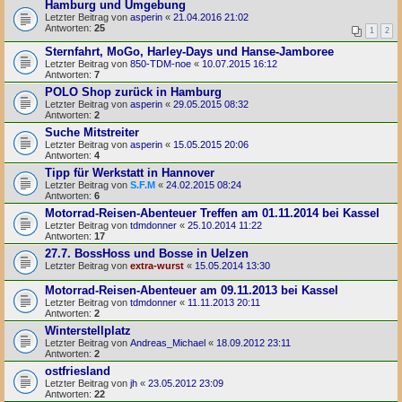
Hamburg und Umgebung
Letzter Beitrag von
asperin
«
21.04.2016 21:02
Antworten:
25
1
2
Sternfahrt, MoGo, Harley-Days und Hanse-Jamboree
Letzter Beitrag von
850-TDM-noe
«
10.07.2015 16:12
Antworten:
7
POLO Shop zurück in Hamburg
Letzter Beitrag von
asperin
«
29.05.2015 08:32
Antworten:
2
Suche Mitstreiter
Letzter Beitrag von
asperin
«
15.05.2015 20:06
Antworten:
4
Tipp für Werkstatt in Hannover
Letzter Beitrag von
S.F.M
«
24.02.2015 08:24
Antworten:
6
Motorrad-Reisen-Abenteuer Treffen am 01.11.2014 bei Kassel
Letzter Beitrag von
tdmdonner
«
25.10.2014 11:22
Antworten:
17
27.7. BossHoss und Bosse in Uelzen
Letzter Beitrag von
extra-wurst
«
15.05.2014 13:30
Motorrad-Reisen-Abenteuer am 09.11.2013 bei Kassel
Letzter Beitrag von
tdmdonner
«
11.11.2013 20:11
Antworten:
2
Winterstellplatz
Letzter Beitrag von
Andreas_Michael
«
18.09.2012 23:11
Antworten:
2
ostfriesland
Letzter Beitrag von
jh
«
23.05.2012 23:09
Antworten:
22