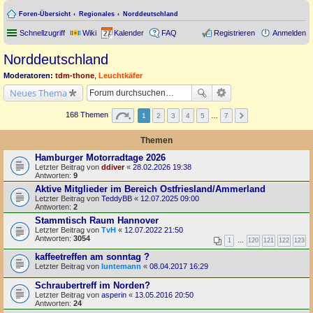
Foren-Übersicht
Regionales
Norddeutschland
Schnellzugriff
Wiki
Kalender
FAQ
Registrieren
Anmelden
Norddeutschland
Moderatoren:
tdm-thone
,
Leuchtkäfer
Neues Thema
168 Themen
1
2
3
4
5
…
7
Themen
Hamburger Motorradtage 2026
Letzter Beitrag von
ddiver
«
28.02.2026 19:38
Antworten:
9
Aktive Mitglieder im Bereich Ostfriesland/Ammerland
Letzter Beitrag von
TeddyBB
«
12.07.2025 09:00
Antworten:
2
Stammtisch Raum Hannover
Letzter Beitrag von
TvH
«
12.07.2022 21:50
Antworten:
3054
1
…
120
121
122
123
kaffeetreffen am sonntag ?
Letzter Beitrag von
luntemann
«
08.04.2017 16:29
Schraubertreff im Norden?
Letzter Beitrag von
asperin
«
13.05.2016 20:50
Antworten:
24