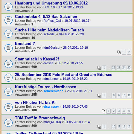
Hamburg und Umgebung 09/10.06.2012
Letzter Beitrag von
D.M.7.0
«
17.04.2012 19:24
Antworten:
8
Custombike 4.-6.12 Bad Salzuflen
Letzter Beitrag von
ReFlex_Opi
«
19.01.2012 19:27
Antworten:
1
Suche Hilfe beim Nadeldüsen Tausch
Letzter Beitrag von
schiddel
«
04.06.2011 22:28
Antworten:
10
Emsland ?
Letzter Beitrag von
tdm99grisu
«
28.04.2011 19:19
Antworten:
47
1
2
Stammtisch in Kassel?!
Letzter Beitrag von
drossel
«
09.12.2010 21:55
Antworten:
609
1
…
22
23
24
25
26. September 2010 Fete Meet and Greet am Edersee
Letzter Beitrag von
tdmdonner
«
19.08.2010 15:22
Kurzfristige Touren - Nordhessen
Letzter Beitrag von
Teneremicha
«
26.06.2010 21:31
Antworten:
255
1
…
8
9
10
11
von NF über FL bis KI
Letzter Beitrag von
eiswasser
«
14.05.2010 07:43
Antworten:
100
1
2
3
4
5
TDM Treff in Braunschweig
Letzter Beitrag von
mad(4TDM)
«
01.05.2010 12:14
Antworten:
300
1
…
10
11
12
13
Treffen Ostfriesland 05.04.2009 14Uhr