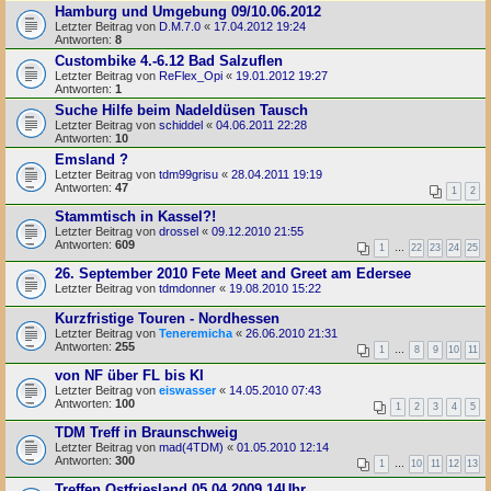
Hamburg und Umgebung 09/10.06.2012
Letzter Beitrag von
D.M.7.0
«
17.04.2012 19:24
Antworten:
8
Custombike 4.-6.12 Bad Salzuflen
Letzter Beitrag von
ReFlex_Opi
«
19.01.2012 19:27
Antworten:
1
Suche Hilfe beim Nadeldüsen Tausch
Letzter Beitrag von
schiddel
«
04.06.2011 22:28
Antworten:
10
Emsland ?
Letzter Beitrag von
tdm99grisu
«
28.04.2011 19:19
Antworten:
47
1
2
Stammtisch in Kassel?!
Letzter Beitrag von
drossel
«
09.12.2010 21:55
Antworten:
609
1
…
22
23
24
25
26. September 2010 Fete Meet and Greet am Edersee
Letzter Beitrag von
tdmdonner
«
19.08.2010 15:22
Kurzfristige Touren - Nordhessen
Letzter Beitrag von
Teneremicha
«
26.06.2010 21:31
Antworten:
255
1
…
8
9
10
11
von NF über FL bis KI
Letzter Beitrag von
eiswasser
«
14.05.2010 07:43
Antworten:
100
1
2
3
4
5
TDM Treff in Braunschweig
Letzter Beitrag von
mad(4TDM)
«
01.05.2010 12:14
Antworten:
300
1
…
10
11
12
13
Treffen Ostfriesland 05.04.2009 14Uhr