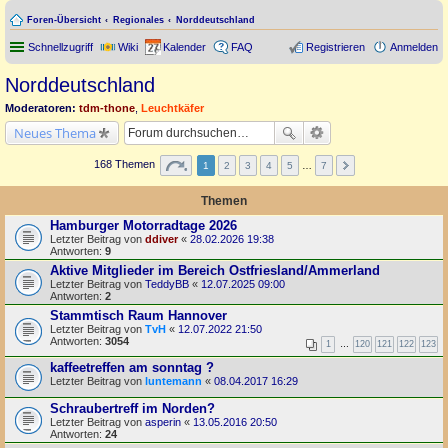
Foren-Übersicht
Regionales
Norddeutschland
Schnellzugriff
Wiki
Kalender
FAQ
Registrieren
Anmelden
Norddeutschland
Moderatoren:
tdm-thone
,
Leuchtkäfer
Neues Thema
168 Themen
1
2
3
4
5
…
7
Themen
Hamburger Motorradtage 2026
Letzter Beitrag von
ddiver
«
28.02.2026 19:38
Antworten:
9
Aktive Mitglieder im Bereich Ostfriesland/Ammerland
Letzter Beitrag von
TeddyBB
«
12.07.2025 09:00
Antworten:
2
Stammtisch Raum Hannover
Letzter Beitrag von
TvH
«
12.07.2022 21:50
Antworten:
3054
1
…
120
121
122
123
kaffeetreffen am sonntag ?
Letzter Beitrag von
luntemann
«
08.04.2017 16:29
Schraubertreff im Norden?
Letzter Beitrag von
asperin
«
13.05.2016 20:50
Antworten:
24