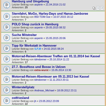
Hamburg und Umgebung
Letzter Beitrag von
asperin
«
21.04.2016 21:02
Antworten:
25
1
2
Sternfahrt, MoGo, Harley-Days und Hanse-Jamboree
Letzter Beitrag von
850-TDM-noe
«
10.07.2015 16:12
Antworten:
7
POLO Shop zurück in Hamburg
Letzter Beitrag von
asperin
«
29.05.2015 08:32
Antworten:
2
Suche Mitstreiter
Letzter Beitrag von
asperin
«
15.05.2015 20:06
Antworten:
4
Tipp für Werkstatt in Hannover
Letzter Beitrag von
S.F.M
«
24.02.2015 08:24
Antworten:
6
Motorrad-Reisen-Abenteuer Treffen am 01.11.2014 bei Kassel
Letzter Beitrag von
tdmdonner
«
25.10.2014 11:22
Antworten:
17
27.7. BossHoss und Bosse in Uelzen
Letzter Beitrag von
extra-wurst
«
15.05.2014 13:30
Motorrad-Reisen-Abenteuer am 09.11.2013 bei Kassel
Letzter Beitrag von
tdmdonner
«
11.11.2013 20:11
Antworten:
2
Winterstellplatz
Letzter Beitrag von
Andreas_Michael
«
18.09.2012 23:11
Antworten:
2
ostfriesland
Letzter Beitrag von
jh
«
23.05.2012 23:09
Antworten:
22