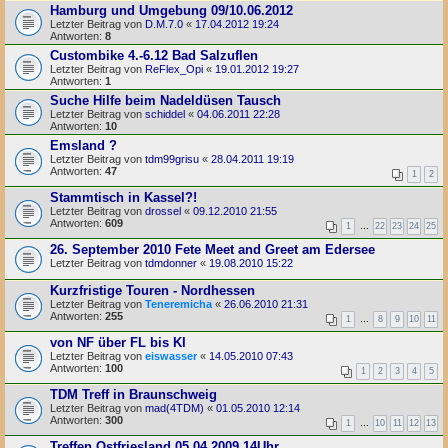
Hamburg und Umgebung 09/10.06.2012
Letzter Beitrag von
D.M.7.0
«
17.04.2012 19:24
Antworten:
8
Custombike 4.-6.12 Bad Salzuflen
Letzter Beitrag von
ReFlex_Opi
«
19.01.2012 19:27
Antworten:
1
Suche Hilfe beim Nadeldüsen Tausch
Letzter Beitrag von
schiddel
«
04.06.2011 22:28
Antworten:
10
Emsland ?
Letzter Beitrag von
tdm99grisu
«
28.04.2011 19:19
Antworten:
47
1
2
Stammtisch in Kassel?!
Letzter Beitrag von
drossel
«
09.12.2010 21:55
Antworten:
609
1
…
22
23
24
25
26. September 2010 Fete Meet and Greet am Edersee
Letzter Beitrag von
tdmdonner
«
19.08.2010 15:22
Kurzfristige Touren - Nordhessen
Letzter Beitrag von
Teneremicha
«
26.06.2010 21:31
Antworten:
255
1
…
8
9
10
11
von NF über FL bis KI
Letzter Beitrag von
eiswasser
«
14.05.2010 07:43
Antworten:
100
1
2
3
4
5
TDM Treff in Braunschweig
Letzter Beitrag von
mad(4TDM)
«
01.05.2010 12:14
Antworten:
300
1
…
10
11
12
13
Treffen Ostfriesland 05.04.2009 14Uhr