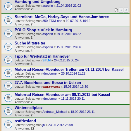
Hamburg und Umgebung
Letzter Beitrag von
asperin
«
21.04.2016 21:02
Antworten:
25
1
2
Sternfahrt, MoGo, Harley-Days und Hanse-Jamboree
Letzter Beitrag von
850-TDM-noe
«
10.07.2015 16:12
Antworten:
7
POLO Shop zurück in Hamburg
Letzter Beitrag von
asperin
«
29.05.2015 08:32
Antworten:
2
Suche Mitstreiter
Letzter Beitrag von
asperin
«
15.05.2015 20:06
Antworten:
4
Tipp für Werkstatt in Hannover
Letzter Beitrag von
S.F.M
«
24.02.2015 08:24
Antworten:
6
Motorrad-Reisen-Abenteuer Treffen am 01.11.2014 bei Kassel
Letzter Beitrag von
tdmdonner
«
25.10.2014 11:22
Antworten:
17
27.7. BossHoss und Bosse in Uelzen
Letzter Beitrag von
extra-wurst
«
15.05.2014 13:30
Motorrad-Reisen-Abenteuer am 09.11.2013 bei Kassel
Letzter Beitrag von
tdmdonner
«
11.11.2013 20:11
Antworten:
2
Winterstellplatz
Letzter Beitrag von
Andreas_Michael
«
18.09.2012 23:11
Antworten:
2
ostfriesland
Letzter Beitrag von
jh
«
23.05.2012 23:09
Antworten:
22