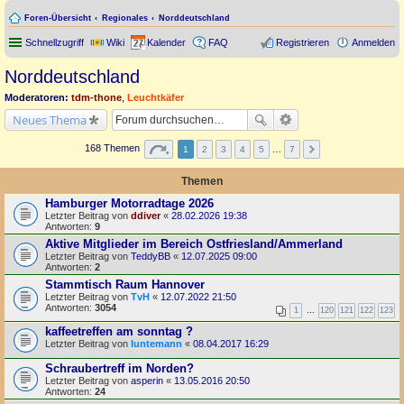
Foren-Übersicht
Regionales
Norddeutschland
Schnellzugriff
Wiki
Kalender
FAQ
Registrieren
Anmelden
Norddeutschland
Moderatoren:
tdm-thone
,
Leuchtkäfer
Neues Thema
168 Themen
1
2
3
4
5
…
7
Themen
Hamburger Motorradtage 2026
Letzter Beitrag von
ddiver
«
28.02.2026 19:38
Antworten:
9
Aktive Mitglieder im Bereich Ostfriesland/Ammerland
Letzter Beitrag von
TeddyBB
«
12.07.2025 09:00
Antworten:
2
Stammtisch Raum Hannover
Letzter Beitrag von
TvH
«
12.07.2022 21:50
Antworten:
3054
1
…
120
121
122
123
kaffeetreffen am sonntag ?
Letzter Beitrag von
luntemann
«
08.04.2017 16:29
Schraubertreff im Norden?
Letzter Beitrag von
asperin
«
13.05.2016 20:50
Antworten:
24