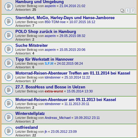
Hamburg und Umgebung
Letzter Beitrag von
asperin
«
21.04.2016 21:02
Antworten:
25
1
2
Sternfahrt, MoGo, Harley-Days und Hanse-Jamboree
Letzter Beitrag von
850-TDM-noe
«
10.07.2015 16:12
Antworten:
7
POLO Shop zurück in Hamburg
Letzter Beitrag von
asperin
«
29.05.2015 08:32
Antworten:
2
Suche Mitstreiter
Letzter Beitrag von
asperin
«
15.05.2015 20:06
Antworten:
4
Tipp für Werkstatt in Hannover
Letzter Beitrag von
S.F.M
«
24.02.2015 08:24
Antworten:
6
Motorrad-Reisen-Abenteuer Treffen am 01.11.2014 bei Kassel
Letzter Beitrag von
tdmdonner
«
25.10.2014 11:22
Antworten:
17
27.7. BossHoss und Bosse in Uelzen
Letzter Beitrag von
extra-wurst
«
15.05.2014 13:30
Motorrad-Reisen-Abenteuer am 09.11.2013 bei Kassel
Letzter Beitrag von
tdmdonner
«
11.11.2013 20:11
Antworten:
2
Winterstellplatz
Letzter Beitrag von
Andreas_Michael
«
18.09.2012 23:11
Antworten:
2
ostfriesland
Letzter Beitrag von
jh
«
23.05.2012 23:09
Antworten:
22