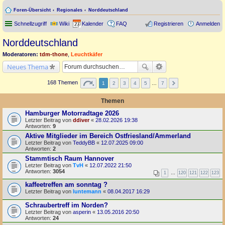
Foren-Übersicht
Regionales
Norddeutschland
Schnellzugriff
Wiki
Kalender
FAQ
Registrieren
Anmelden
Norddeutschland
Moderatoren:
tdm-thone
,
Leuchtkäfer
Neues Thema
168 Themen
1
2
3
4
5
…
7
Themen
Hamburger Motorradtage 2026
Letzter Beitrag von
ddiver
«
28.02.2026 19:38
Antworten:
9
Aktive Mitglieder im Bereich Ostfriesland/Ammerland
Letzter Beitrag von
TeddyBB
«
12.07.2025 09:00
Antworten:
2
Stammtisch Raum Hannover
Letzter Beitrag von
TvH
«
12.07.2022 21:50
Antworten:
3054
1
…
120
121
122
123
kaffeetreffen am sonntag ?
Letzter Beitrag von
luntemann
«
08.04.2017 16:29
Schraubertreff im Norden?
Letzter Beitrag von
asperin
«
13.05.2016 20:50
Antworten:
24