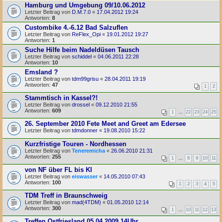
Hamburg und Umgebung 09/10.06.2012
Letzter Beitrag von
D.M.7.0
«
17.04.2012 19:24
Antworten:
8
Custombike 4.-6.12 Bad Salzuflen
Letzter Beitrag von
ReFlex_Opi
«
19.01.2012 19:27
Antworten:
1
Suche Hilfe beim Nadeldüsen Tausch
Letzter Beitrag von
schiddel
«
04.06.2011 22:28
Antworten:
10
Emsland ?
Letzter Beitrag von
tdm99grisu
«
28.04.2011 19:19
Antworten:
47
1
2
Stammtisch in Kassel?!
Letzter Beitrag von
drossel
«
09.12.2010 21:55
Antworten:
609
1
…
22
23
24
25
26. September 2010 Fete Meet and Greet am Edersee
Letzter Beitrag von
tdmdonner
«
19.08.2010 15:22
Kurzfristige Touren - Nordhessen
Letzter Beitrag von
Teneremicha
«
26.06.2010 21:31
Antworten:
255
1
…
8
9
10
11
von NF über FL bis KI
Letzter Beitrag von
eiswasser
«
14.05.2010 07:43
Antworten:
100
1
2
3
4
5
TDM Treff in Braunschweig
Letzter Beitrag von
mad(4TDM)
«
01.05.2010 12:14
Antworten:
300
1
…
10
11
12
13
Treffen Ostfriesland 05.04.2009 14Uhr