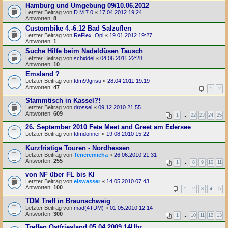
Hamburg und Umgebung 09/10.06.2012
Letzter Beitrag von
D.M.7.0
«
17.04.2012 19:24
Antworten:
8
Custombike 4.-6.12 Bad Salzuflen
Letzter Beitrag von
ReFlex_Opi
«
19.01.2012 19:27
Antworten:
1
Suche Hilfe beim Nadeldüsen Tausch
Letzter Beitrag von
schiddel
«
04.06.2011 22:28
Antworten:
10
Emsland ?
Letzter Beitrag von
tdm99grisu
«
28.04.2011 19:19
Antworten:
47
1
2
Stammtisch in Kassel?!
Letzter Beitrag von
drossel
«
09.12.2010 21:55
Antworten:
609
1
…
22
23
24
25
26. September 2010 Fete Meet and Greet am Edersee
Letzter Beitrag von
tdmdonner
«
19.08.2010 15:22
Kurzfristige Touren - Nordhessen
Letzter Beitrag von
Teneremicha
«
26.06.2010 21:31
Antworten:
255
1
…
8
9
10
11
von NF über FL bis KI
Letzter Beitrag von
eiswasser
«
14.05.2010 07:43
Antworten:
100
1
2
3
4
5
TDM Treff in Braunschweig
Letzter Beitrag von
mad(4TDM)
«
01.05.2010 12:14
Antworten:
300
1
…
10
11
12
13
Treffen Ostfriesland 05.04.2009 14Uhr