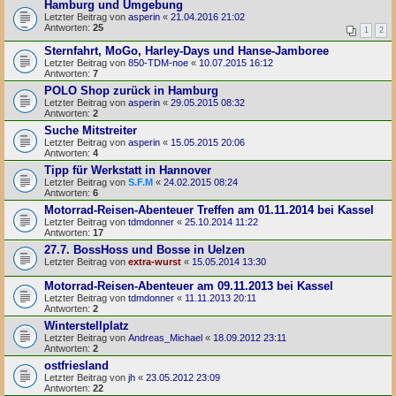
Hamburg und Umgebung
Letzter Beitrag von
asperin
«
21.04.2016 21:02
Antworten:
25
1
2
Sternfahrt, MoGo, Harley-Days und Hanse-Jamboree
Letzter Beitrag von
850-TDM-noe
«
10.07.2015 16:12
Antworten:
7
POLO Shop zurück in Hamburg
Letzter Beitrag von
asperin
«
29.05.2015 08:32
Antworten:
2
Suche Mitstreiter
Letzter Beitrag von
asperin
«
15.05.2015 20:06
Antworten:
4
Tipp für Werkstatt in Hannover
Letzter Beitrag von
S.F.M
«
24.02.2015 08:24
Antworten:
6
Motorrad-Reisen-Abenteuer Treffen am 01.11.2014 bei Kassel
Letzter Beitrag von
tdmdonner
«
25.10.2014 11:22
Antworten:
17
27.7. BossHoss und Bosse in Uelzen
Letzter Beitrag von
extra-wurst
«
15.05.2014 13:30
Motorrad-Reisen-Abenteuer am 09.11.2013 bei Kassel
Letzter Beitrag von
tdmdonner
«
11.11.2013 20:11
Antworten:
2
Winterstellplatz
Letzter Beitrag von
Andreas_Michael
«
18.09.2012 23:11
Antworten:
2
ostfriesland
Letzter Beitrag von
jh
«
23.05.2012 23:09
Antworten:
22