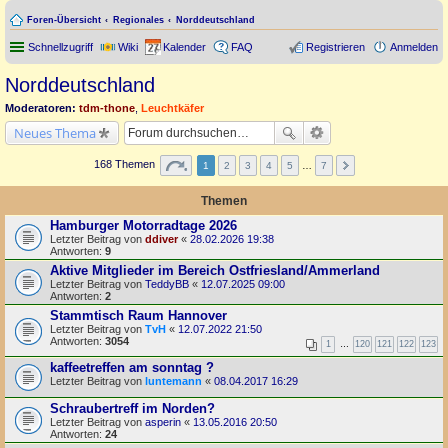
Foren-Übersicht
Regionales
Norddeutschland
Schnellzugriff
Wiki
Kalender
FAQ
Registrieren
Anmelden
Norddeutschland
Moderatoren:
tdm-thone
,
Leuchtkäfer
Neues Thema
168 Themen
1
2
3
4
5
…
7
Themen
Hamburger Motorradtage 2026
Letzter Beitrag von
ddiver
«
28.02.2026 19:38
Antworten:
9
Aktive Mitglieder im Bereich Ostfriesland/Ammerland
Letzter Beitrag von
TeddyBB
«
12.07.2025 09:00
Antworten:
2
Stammtisch Raum Hannover
Letzter Beitrag von
TvH
«
12.07.2022 21:50
Antworten:
3054
1
…
120
121
122
123
kaffeetreffen am sonntag ?
Letzter Beitrag von
luntemann
«
08.04.2017 16:29
Schraubertreff im Norden?
Letzter Beitrag von
asperin
«
13.05.2016 20:50
Antworten:
24