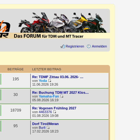
Registrieren
Anmelden
BEITRÄGE
LETZTER BEITRAG
Re: TDMF Zittau 03.06. 2026- …
195
von
Yoda
N
11.06.2026 19:26
e
u
Re: Buchung TDM MT 2027 Klos…
30
e
von
Yamaha-Fan
s
N
05.08.2026 16:19
t
e
e
u
Re: Vogesen Frühling 2027
18709
r
e
von
4463376
B
s
N
01.08.2026 19:08
e
t
e
i
e
u
Dorf Tirol/Meran
t
95
r
e
von
Burli
r
B
s
N
17.02.2026 18:23
a
e
t
e
g
i
e
u