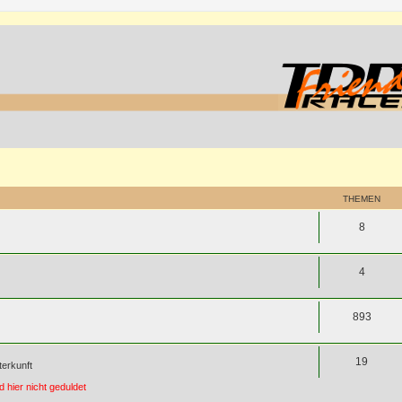
THEMEN
8
4
893
19
terkunft
 hier nicht geduldet