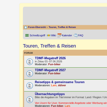
Foren-Übersicht
Touren, Treffen & Reisen
Schnellzugriff
Wiki
Kalender
FAQ
Touren, Treffen & Reisen
FORUM
TDMF-Megatreff 2026
in Zittau 03.-07.06.2026
Moderator:
Fun-biker
TDMF-Megatreff 2027
Moderator:
Fun-biker
Reisetipps & gemeinsame Touren
Moderatoren:
Lars
,
ddiver
Übernachtungstipps
Bitte die Angaben im Titel immer im Format: Land / Region / Un
Von Usern für User. Kommerzielle Angebote oder Werbung wird
Moderatoren:
Fun-biker
,
Lars