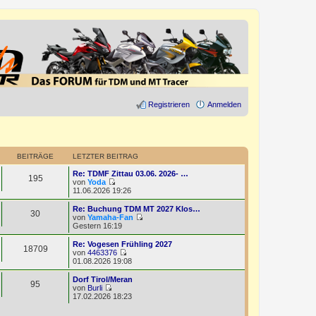
Registrieren
Anmelden
BEITRÄGE
LETZTER BEITRAG
Re: TDMF Zittau 03.06. 2026- …
195
von
Yoda
N
11.06.2026 19:26
e
u
Re: Buchung TDM MT 2027 Klos…
30
e
von
Yamaha-Fan
s
N
Gestern 16:19
t
e
e
u
Re: Vogesen Frühling 2027
18709
r
e
von
4463376
B
s
N
01.08.2026 19:08
e
t
e
i
e
u
Dorf Tirol/Meran
t
95
r
e
von
Burli
r
B
s
N
17.02.2026 18:23
a
e
t
e
g
i
e
u