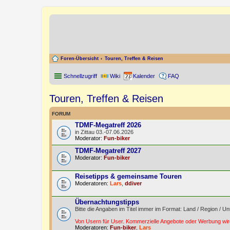
Foren-Übersicht
Touren, Treffen & Reisen
Schnellzugriff
Wiki
Kalender
FAQ
Touren, Treffen & Reisen
FORUM
TDMF-Megatreff 2026
in Zittau 03.-07.06.2026
Moderator:
Fun-biker
TDMF-Megatreff 2027
Moderator:
Fun-biker
Reisetipps & gemeinsame Touren
Moderatoren:
Lars
,
ddiver
Übernachtungstipps
Bitte die Angaben im Titel immer im Format: Land / Region / Un
Von Usern für User. Kommerzielle Angebote oder Werbung wird
Moderatoren:
Fun-biker
,
Lars