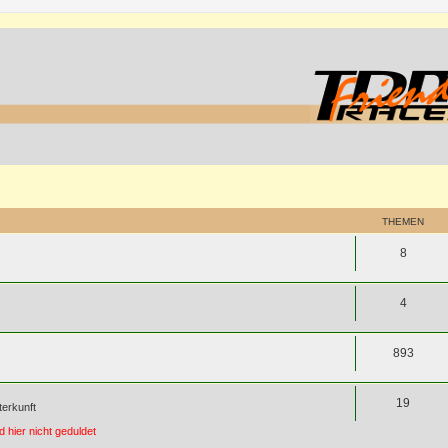
THEMEN
8
4
893
19
terkunft
 hier nicht geduldet