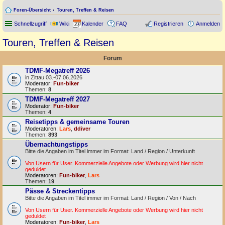
Foren-Übersicht
Touren, Treffen & Reisen
Schnellzugriff
Wiki
Kalender
FAQ
Registrieren
Anmelden
Touren, Treffen & Reisen
Forum
TDMF-Megatreff 2026
in Zittau 03.-07.06.2026
Moderator:
Fun-biker
Themen:
8
TDMF-Megatreff 2027
Moderator:
Fun-biker
Themen:
4
Reisetipps & gemeinsame Touren
Moderatoren:
Lars
,
ddiver
Themen:
893
Übernachtungstipps
Bitte die Angaben im Titel immer im Format: Land / Region / Unterkunft
Von Usern für User. Kommerzielle Angebote oder Werbung wird hier nicht
geduldet
Moderatoren:
Fun-biker
,
Lars
Themen:
19
Pässe & Streckentipps
Bitte die Angaben im Titel immer im Format: Land / Region / Von / Nach
Von Usern für User. Kommerzielle Angebote oder Werbung wird hier nicht
geduldet
Moderatoren:
Fun-biker
,
Lars