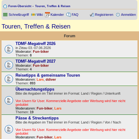
Foren-Übersicht
Touren, Treffen & Reisen
Schnellzugriff
Wiki
Kalender
FAQ
Registrieren
Anmelden
Touren, Treffen & Reisen
Forum
TDMF-Megatreff 2026
in Zittau 03.-07.06.2026
Moderator:
Fun-biker
Themen:
8
TDMF-Megatreff 2027
Moderator:
Fun-biker
Themen:
4
Reisetipps & gemeinsame Touren
Moderatoren:
Lars
,
ddiver
Themen:
893
Übernachtungstipps
Bitte die Angaben im Titel immer im Format: Land / Region / Unterkunft
Von Usern für User. Kommerzielle Angebote oder Werbung wird hier nicht
geduldet
Moderatoren:
Fun-biker
,
Lars
Themen:
19
Pässe & Streckentipps
Bitte die Angaben im Titel immer im Format: Land / Region / Von / Nach
Von Usern für User. Kommerzielle Angebote oder Werbung wird hier nicht
geduldet
Moderatoren:
Fun-biker
,
Lars