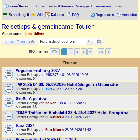
Foren-Übersicht
Touren, Treffen & Reisen
Reisetipps & gemeinsame Touren
Schnellzugriff
Wiki
Kalender
FAQ
Registrieren
Anmelden
Reisetipps & gemeinsame Touren
Moderatoren:
Lars
,
ddiver
Neues Thema
893 Themen
1
2
3
4
5
…
36
Themen
Vogesen Frühling 2027
Letzter Beitrag von
4463376
«
01.08.2026 19:08
Antworten:
8
TW 2026 04.09.-06.09.2026 Hotel Steiger in Gebersdorf
Letzter Beitrag von
TvH
«
28.07.2026 07:28
Antworten:
9
Große Alpentour
Letzter Beitrag von
ddiver
«
19.07.2026 20:03
Antworten:
13
TDMF-Treffen im Eichsfeld 23.4.-25.4.2027 Hotel Kronprinz
Letzter Beitrag von
Fun-biker
«
28.06.2026 12:09
Harz 2027
Letzter Beitrag von
Fun-biker
«
28.06.2026 11:42
Antworten:
9
Vogesen Herbst 2026 (1. - 4.10.)