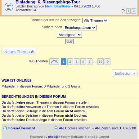
Einladung: 6. Riesengebirge-Tour
Letzter Beitrag von
Melli_BlueRider
«
04.10.2023 18:00
Antworten:
34
1
2
Themen der letzten Zeit anzeigen:
Sortiere nach
Neues Thema
893 Themen
1
2
3
4
5
…
36
Gehe zu
WER IST ONLINE?
Mitglieder in diesem Forum: 0 Mitglieder und 2 Gäste
BERECHTIGUNGEN IN DIESEM FORUM
Du darfst
keine
neuen Themen in diesem Forum erstellen.
Du darfst
keine
Antworten zu Themen in diesem Forum erstellen.
Du darfst deine Beiträge in diesem Forum
nicht
ändern.
Du darfst deine Beiträge in diesem Forum
nicht
löschen.
Du darfst
keine
Dateianhänge in diesem Forum erstellen.
Foren-Übersicht
Alle Cookies löschen
Alle Zeiten sind
UTC+02:00
Powered by
phpBB
® Forum Software © phpBB Limited