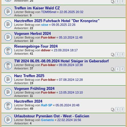
Antworten:
25
1
2
Treffen im Kaiser Wald CZ
Letzter Beitrag von
TDM95mel
«
22.05.2025 20:32
Antworten:
9
Harztreffen 2025 Fuhrbach Hotel "Der Kronprinz"
Letzter Beitrag von
söse
«
09.05.2025 22:26
Antworten:
22
Vogesen Herbst 2024
Letzter Beitrag von
Fun-biker
«
05.10.2024 11:48
Antworten:
10
Riesengebirge-Tour 2024
Letzter Beitrag von
ddiver
«
23.09.2024 18:17
Antworten:
41
1
2
TW 2024 06.09.-08.09.2024 Hotel Steiger in Gebersdorf
Letzter Beitrag von
Fun-biker
«
09.09.2024 10:38
Antworten:
37
1
2
Harz Treffen 2025
Letzter Beitrag von
Fun-biker
«
07.08.2024 12:28
Antworten:
19
Vogesen Frühling 2024
Letzter Beitrag von
Fun-biker
«
13.05.2024 13:10
Antworten:
11
Harztreffen 2024
Letzter Beitrag von
Ralf-SP
«
05.05.2024 20:48
Antworten:
49
1
2
Urlaubstour Pyrenäen Ost - West - Galicien
Letzter Beitrag von
Geriatrix
«
22.02.2024 16:56
Antworten:
4