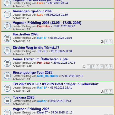
Letzter Beitrag von
Lars
«
12.06.2026 23:24
Antworten:
3
Riesengebirge-Tour 2026
Letzter Beitrag von
Lars
«
03.06.2026 21:39
Antworten:
2
Vogesen Frühling 2026 (13.05.- 17.05. 2026)
Letzter Beitrag von
Fun-biker
«
18.05.2026 09:47
Antworten:
15
Harztreffen 2026
Letzter Beitrag von
Ralf-SP
«
03.05.2026 21:19
Antworten:
47
1
2
Direkter Weg in die Türkei..!?
Letzter Beitrag von
TeDeEm
«
29.11.2025 11:34
Antworten:
17
Neues Treffen im Östlichsten Zipfel
Letzter Beitrag von
Fun-biker
«
29.09.2025 17:28
Antworten:
140
1
2
3
4
5
6
Riesengebirge-Tour 2025
Letzter Beitrag von
Melli_BlueRider
«
22.09.2025 08:31
Antworten:
13
TW 2025 05.09.-07.09.2025 Hotel Steiger in Gebersdorf
Letzter Beitrag von
Ralf-SP
«
09.09.2025 15:41
Antworten:
29
1
2
Toskana 2025
Letzter Beitrag von
awidor
«
09.09.2025 11:13
Antworten:
3
Vogesen Frühling 2025
Letzter Beitrag von
Dieter67
«
15.06.2025 12:16