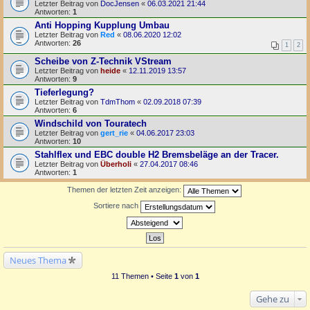
Letzter Beitrag von
DocJensen
«
06.03.2021 21:44
Antworten:
1
Anti Hopping Kupplung Umbau
Letzter Beitrag von
Red
«
08.06.2020 12:02
Antworten:
26
1
2
Scheibe von Z-Technik VStream
Letzter Beitrag von
heide
«
12.11.2019 13:57
Antworten:
9
Tieferlegung?
Letzter Beitrag von
TdmThom
«
02.09.2018 07:39
Antworten:
6
Windschild von Touratech
Letzter Beitrag von
gert_rie
«
04.06.2017 23:03
Antworten:
10
Stahlflex und EBC double H2 Bremsbeläge an der Tracer.
Letzter Beitrag von
Überholi
«
27.04.2017 08:46
Antworten:
1
Themen der letzten Zeit anzeigen:
Sortiere nach
Neues Thema
11 Themen • Seite
1
von
1
Gehe zu