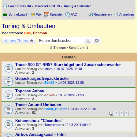
Foren-Übersicht
Tracer MT07/MT09
Tuning & Umbauten
Schnellzugriff
Wiki
Kalender
FAQ
Registrieren
Anmelden
Tuning & Umbauten
Moderatoren:
Paul
,
Überholi
Neues Thema
11 Themen • Seite
1
von
1
Themen
Tracer 900 GT RN57 Sturzbügel und Zusatzscheinwerfer
Letzter Beitrag von
Mriva
«
16.07.2025 08:48
Antworten:
2
Gepäckträger/Gepäckbrücke
Letzter Beitrag von
Ben66
«
14.08.2023 12:08
Topcase Anbau
Letzter Beitrag von
ddiver
«
10.07.2022 21:53
Antworten:
2
Tracer An-und Umbauen
Letzter Beitrag von
Horst_Hustler
«
23.03.2022 19:16
Antworten:
81
1
2
3
4
Kettenschutz "Cleandisc"
Letzter Beitrag von
Tenereman
«
12.03.2021 08:49
Antworten:
3
Airbox Ansaugkanal - Film