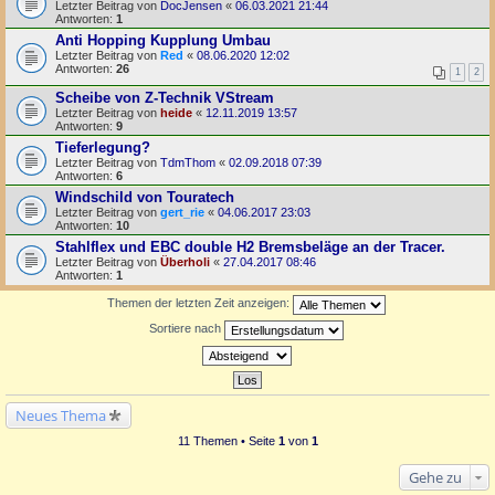
Letzter Beitrag von
DocJensen
«
06.03.2021 21:44
Antworten:
1
Anti Hopping Kupplung Umbau
Letzter Beitrag von
Red
«
08.06.2020 12:02
Antworten:
26
1
2
Scheibe von Z-Technik VStream
Letzter Beitrag von
heide
«
12.11.2019 13:57
Antworten:
9
Tieferlegung?
Letzter Beitrag von
TdmThom
«
02.09.2018 07:39
Antworten:
6
Windschild von Touratech
Letzter Beitrag von
gert_rie
«
04.06.2017 23:03
Antworten:
10
Stahlflex und EBC double H2 Bremsbeläge an der Tracer.
Letzter Beitrag von
Überholi
«
27.04.2017 08:46
Antworten:
1
Themen der letzten Zeit anzeigen:
Sortiere nach
Neues Thema
11 Themen • Seite
1
von
1
Gehe zu