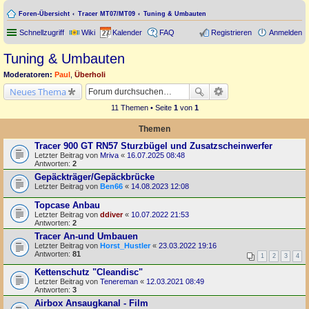
Foren-Übersicht
Tracer MT07/MT09
Tuning & Umbauten
Schnellzugriff
Wiki
Kalender
FAQ
Registrieren
Anmelden
Tuning & Umbauten
Moderatoren:
Paul
,
Überholi
Neues Thema
11 Themen • Seite
1
von
1
Themen
Tracer 900 GT RN57 Sturzbügel und Zusatzscheinwerfer
Letzter Beitrag von
Mriva
«
16.07.2025 08:48
Antworten:
2
Gepäckträger/Gepäckbrücke
Letzter Beitrag von
Ben66
«
14.08.2023 12:08
Topcase Anbau
Letzter Beitrag von
ddiver
«
10.07.2022 21:53
Antworten:
2
Tracer An-und Umbauen
Letzter Beitrag von
Horst_Hustler
«
23.03.2022 19:16
Antworten:
81
1
2
3
4
Kettenschutz "Cleandisc"
Letzter Beitrag von
Tenereman
«
12.03.2021 08:49
Antworten:
3
Airbox Ansaugkanal - Film