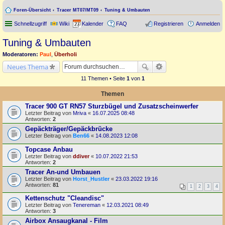
Foren-Übersicht
Tracer MT07/MT09
Tuning & Umbauten
Schnellzugriff
Wiki
Kalender
FAQ
Registrieren
Anmelden
Tuning & Umbauten
Moderatoren:
Paul
,
Überholi
Neues Thema
11 Themen • Seite
1
von
1
Themen
Tracer 900 GT RN57 Sturzbügel und Zusatzscheinwerfer
Letzter Beitrag von
Mriva
«
16.07.2025 08:48
Antworten:
2
Gepäckträger/Gepäckbrücke
Letzter Beitrag von
Ben66
«
14.08.2023 12:08
Topcase Anbau
Letzter Beitrag von
ddiver
«
10.07.2022 21:53
Antworten:
2
Tracer An-und Umbauen
Letzter Beitrag von
Horst_Hustler
«
23.03.2022 19:16
Antworten:
81
1
2
3
4
Kettenschutz "Cleandisc"
Letzter Beitrag von
Tenereman
«
12.03.2021 08:49
Antworten:
3
Airbox Ansaugkanal - Film