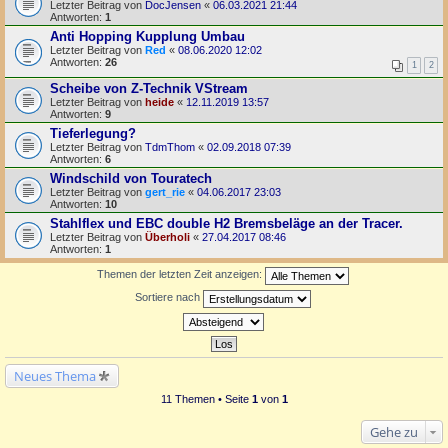
Letzter Beitrag von
DocJensen
«
06.03.2021 21:44
Antworten:
1
Anti Hopping Kupplung Umbau
Letzter Beitrag von
Red
«
08.06.2020 12:02
Antworten:
26
1
2
Scheibe von Z-Technik VStream
Letzter Beitrag von
heide
«
12.11.2019 13:57
Antworten:
9
Tieferlegung?
Letzter Beitrag von
TdmThom
«
02.09.2018 07:39
Antworten:
6
Windschild von Touratech
Letzter Beitrag von
gert_rie
«
04.06.2017 23:03
Antworten:
10
Stahlflex und EBC double H2 Bremsbeläge an der Tracer.
Letzter Beitrag von
Überholi
«
27.04.2017 08:46
Antworten:
1
Themen der letzten Zeit anzeigen:
Sortiere nach
Neues Thema
11 Themen • Seite
1
von
1
Gehe zu