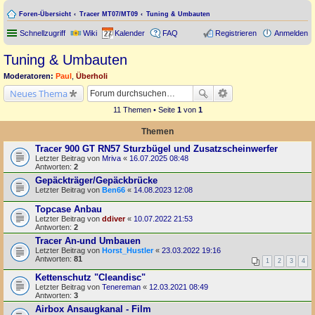
Foren-Übersicht
Tracer MT07/MT09
Tuning & Umbauten
Schnellzugriff
Wiki
Kalender
FAQ
Registrieren
Anmelden
Tuning & Umbauten
Moderatoren:
Paul
,
Überholi
Neues Thema
11 Themen • Seite
1
von
1
Themen
Tracer 900 GT RN57 Sturzbügel und Zusatzscheinwerfer
Letzter Beitrag von
Mriva
«
16.07.2025 08:48
Antworten:
2
Gepäckträger/Gepäckbrücke
Letzter Beitrag von
Ben66
«
14.08.2023 12:08
Topcase Anbau
Letzter Beitrag von
ddiver
«
10.07.2022 21:53
Antworten:
2
Tracer An-und Umbauen
Letzter Beitrag von
Horst_Hustler
«
23.03.2022 19:16
Antworten:
81
1
2
3
4
Kettenschutz "Cleandisc"
Letzter Beitrag von
Tenereman
«
12.03.2021 08:49
Antworten:
3
Airbox Ansaugkanal - Film