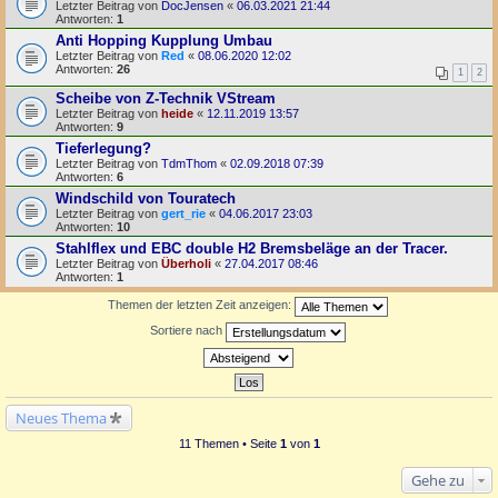
Letzter Beitrag von
DocJensen
«
06.03.2021 21:44
Antworten:
1
Anti Hopping Kupplung Umbau
Letzter Beitrag von
Red
«
08.06.2020 12:02
Antworten:
26
1
2
Scheibe von Z-Technik VStream
Letzter Beitrag von
heide
«
12.11.2019 13:57
Antworten:
9
Tieferlegung?
Letzter Beitrag von
TdmThom
«
02.09.2018 07:39
Antworten:
6
Windschild von Touratech
Letzter Beitrag von
gert_rie
«
04.06.2017 23:03
Antworten:
10
Stahlflex und EBC double H2 Bremsbeläge an der Tracer.
Letzter Beitrag von
Überholi
«
27.04.2017 08:46
Antworten:
1
Themen der letzten Zeit anzeigen:
Sortiere nach
Neues Thema
11 Themen • Seite
1
von
1
Gehe zu