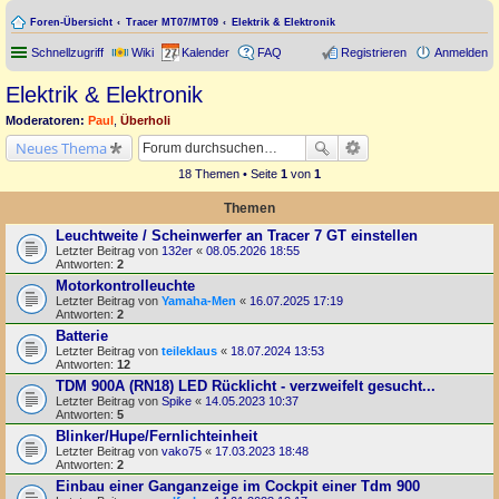
Foren-Übersicht
Tracer MT07/MT09
Elektrik & Elektronik
Schnellzugriff
Wiki
Kalender
FAQ
Registrieren
Anmelden
Elektrik & Elektronik
Moderatoren:
Paul
,
Überholi
Neues Thema
18 Themen • Seite
1
von
1
Themen
Leuchtweite / Scheinwerfer an Tracer 7 GT einstellen
Letzter Beitrag von
132er
«
08.05.2026 18:55
Antworten:
2
Motorkontrolleuchte
Letzter Beitrag von
Yamaha-Men
«
16.07.2025 17:19
Antworten:
2
Batterie
Letzter Beitrag von
teileklaus
«
18.07.2024 13:53
Antworten:
12
TDM 900A (RN18) LED Rücklicht - verzweifelt gesucht...
Letzter Beitrag von
Spike
«
14.05.2023 10:37
Antworten:
5
Blinker/Hupe/Fernlichteinheit
Letzter Beitrag von
vako75
«
17.03.2023 18:48
Antworten:
2
Einbau einer Ganganzeige im Cockpit einer Tdm 900