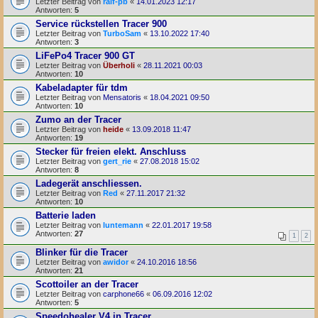
Letzter Beitrag von
ralf-pb
«
14.01.2023 12:17
Antworten:
5
Service rückstellen Tracer 900
Letzter Beitrag von
TurboSam
«
13.10.2022 17:40
Antworten:
3
LiFePo4 Tracer 900 GT
Letzter Beitrag von
Überholi
«
28.11.2021 00:03
Antworten:
10
Kabeladapter für tdm
Letzter Beitrag von
Mensatoris
«
18.04.2021 09:50
Antworten:
10
Zumo an der Tracer
Letzter Beitrag von
heide
«
13.09.2018 11:47
Antworten:
19
Stecker für freien elekt. Anschluss
Letzter Beitrag von
gert_rie
«
27.08.2018 15:02
Antworten:
8
Ladegerät anschliessen.
Letzter Beitrag von
Red
«
27.11.2017 21:32
Antworten:
10
Batterie laden
Letzter Beitrag von
luntemann
«
22.01.2017 19:58
Antworten:
27
1
2
Blinker für die Tracer
Letzter Beitrag von
awidor
«
24.10.2016 18:56
Antworten:
21
Scottoiler an der Tracer
Letzter Beitrag von
carphone66
«
06.09.2016 12:02
Antworten:
5
Speedohealer V4 in Tracer