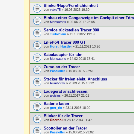
Blinker/Hupe/Fernlichteinheit
von
vako75
» 16.03.2023 19:30
Einbau einer Ganganzeige im Cockpit einer Tdm
von
Mensatoris
» 02.06.2017 23:05
Service rückstellen Tracer 900
von
TurboSam
» 11.10.2022 19:19
LiFePo4 Tracer 900 GT
von
Horst_Hustler
» 21.11.2021 13:26
Kabeladapter für tdm
von
Mensatoris
» 14.02.2018 17:41
Zumo an der Tracer
von
Passkiller
» 15.03.2015 22:51
Stecker für freien elekt. Anschluss
von
Rumborak
» 28.09.2015 18:22
Ladegerät anschliessen.
von
aloisius
» 26.11.2017 21:01
Batterie laden
von
gert_rie
» 23.11.2016 18:20
Blinker für die Tracer
von
Überholi
» 28.12.2014 11:47
Scottoiler an der Tracer
von
Passkiller
» 15.03.2015 23:02