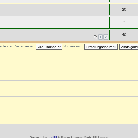
20
2
40
1
2
 letzten Zeit anzeigen:
Sortiere nach
Powered by
phpBB
® Forum Software © phpBB Limited