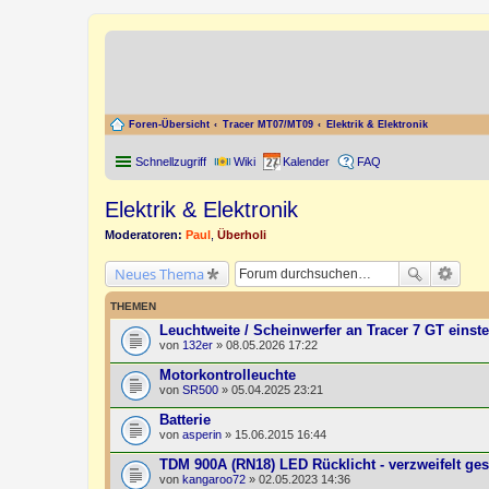
Foren-Übersicht
Tracer MT07/MT09
Elektrik & Elektronik
Schnellzugriff
Wiki
Kalender
FAQ
Elektrik & Elektronik
Moderatoren:
Paul
,
Überholi
Neues Thema
THEMEN
Leuchtweite / Scheinwerfer an Tracer 7 GT einste
von
132er
» 08.05.2026 17:22
Motorkontrolleuchte
von
SR500
» 05.04.2025 23:21
Batterie
von
asperin
» 15.06.2015 16:44
TDM 900A (RN18) LED Rücklicht - verzweifelt ges
von
kangaroo72
» 02.05.2023 14:36