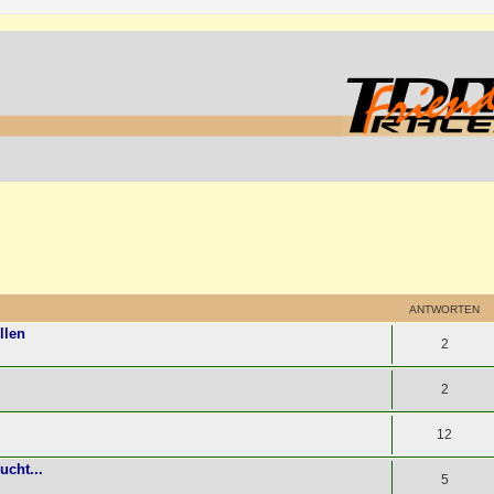
ANTWORTEN
llen
2
2
12
ucht...
5