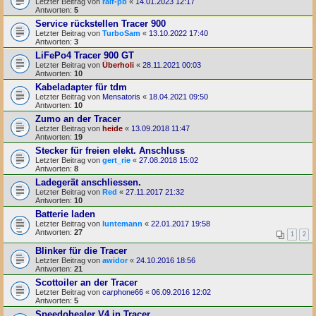
Letzter Beitrag von
ralf-pb
«
14.01.2023 12:17
Antworten:
5
Service rückstellen Tracer 900
Letzter Beitrag von
TurboSam
«
13.10.2022 17:40
Antworten:
3
LiFePo4 Tracer 900 GT
Letzter Beitrag von
Überholi
«
28.11.2021 00:03
Antworten:
10
Kabeladapter für tdm
Letzter Beitrag von
Mensatoris
«
18.04.2021 09:50
Antworten:
10
Zumo an der Tracer
Letzter Beitrag von
heide
«
13.09.2018 11:47
Antworten:
19
Stecker für freien elekt. Anschluss
Letzter Beitrag von
gert_rie
«
27.08.2018 15:02
Antworten:
8
Ladegerät anschliessen.
Letzter Beitrag von
Red
«
27.11.2017 21:32
Antworten:
10
Batterie laden
Letzter Beitrag von
luntemann
«
22.01.2017 19:58
Antworten:
27
1
2
Blinker für die Tracer
Letzter Beitrag von
awidor
«
24.10.2016 18:56
Antworten:
21
Scottoiler an der Tracer
Letzter Beitrag von
carphone66
«
06.09.2016 12:02
Antworten:
5
Speedohealer V4 in Tracer