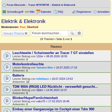
Foren-Übersicht
Tracer MT07/MT09
Elektrik & Elektronik
Schnellzugriff
Wiki
Kalender
FAQ
Registrieren
Anmelden
Elektrik & Elektronik
Moderatoren:
Paul
,
Überholi
Neues Thema
18 Themen • Seite
1
von
1
Themen
Leuchtweite / Scheinwerfer an Tracer 7 GT einstellen
Letzter Beitrag von
132er
«
08.05.2026 18:55
Antworten:
2
Motorkontrolleuchte
Letzter Beitrag von
Yamaha-Men
«
16.07.2025 17:19
Antworten:
2
Batterie
Letzter Beitrag von
teileklaus
«
18.07.2024 13:53
Antworten:
12
TDM 900A (RN18) LED Rücklicht - verzweifelt gesucht...
Letzter Beitrag von
Spike
«
14.05.2023 10:37
Antworten:
5
Blinker/Hupe/Fernlichteinheit
Letzter Beitrag von
vako75
«
17.03.2023 18:48
Antworten:
2
Einbau einer Ganganzeige im Cockpit einer Tdm 900