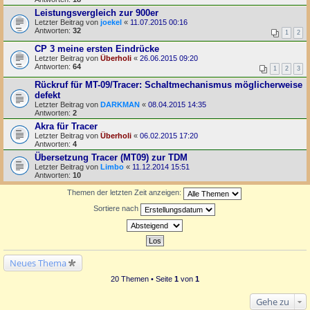
Leistungsvergleich zur 900er
Letzter Beitrag von
joekel
«
11.07.2015 00:16
Antworten:
32
1
2
CP 3 meine ersten Eindrücke
Letzter Beitrag von
Überholi
«
26.06.2015 09:20
Antworten:
64
1
2
3
Rückruf für MT-09/Tracer: Schaltmechanismus möglicherweise
defekt
Letzter Beitrag von
DARKMAN
«
08.04.2015 14:35
Antworten:
2
Akra für Tracer
Letzter Beitrag von
Überholi
«
06.02.2015 17:20
Antworten:
4
Übersetzung Tracer (MT09) zur TDM
Letzter Beitrag von
Limbo
«
11.12.2014 15:51
Antworten:
10
Themen der letzten Zeit anzeigen:
Sortiere nach
Neues Thema
20 Themen • Seite
1
von
1
Gehe zu