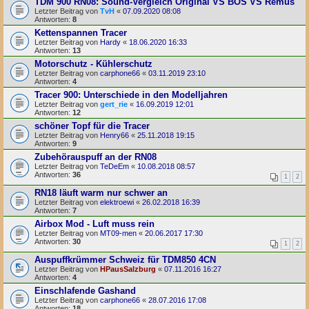
TDM 900 RN08: Sound-Vergleich Original VS BOS VS Remus
Letzter Beitrag von
TvH
«
07.09.2020 08:08
Antworten:
8
Kettenspannen Tracer
Letzter Beitrag von
Hardy
«
18.06.2020 16:33
Antworten:
13
Motorschutz - Kühlerschutz
Letzter Beitrag von
carphone66
«
03.11.2019 23:10
Antworten:
4
Tracer 900: Unterschiede in den Modelljahren
Letzter Beitrag von
gert_rie
«
16.09.2019 12:01
Antworten:
12
schöner Topf für die Tracer
Letzter Beitrag von
Henry66
«
25.11.2018 19:15
Antworten:
9
Zubehörauspuff an der RN08
Letzter Beitrag von
TeDeEm
«
10.08.2018 08:57
Antworten:
36
1
2
RN18 läuft warm nur schwer an
Letzter Beitrag von
elektroewi
«
26.02.2018 16:39
Antworten:
7
Airbox Mod - Luft muss rein
Letzter Beitrag von
MT09-men
«
20.06.2017 17:30
Antworten:
30
1
2
Auspuffkrümmer Schweiz für TDM850 4CN
Letzter Beitrag von
HPausSalzburg
«
07.11.2016 16:27
Antworten:
4
Einschlafende Gashand
Letzter Beitrag von
carphone66
«
28.07.2016 17:08
Antworten:
18