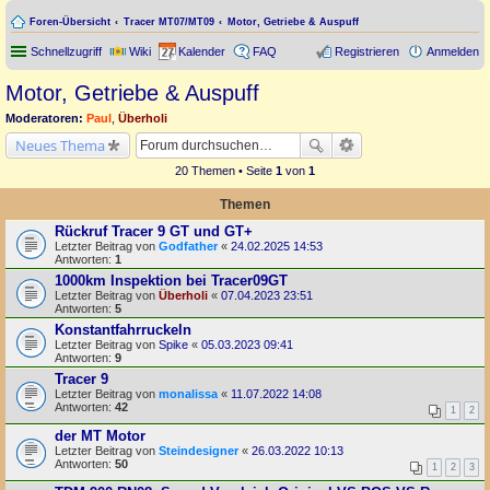
Foren-Übersicht
Tracer MT07/MT09
Motor, Getriebe & Auspuff
Schnellzugriff
Wiki
Kalender
FAQ
Registrieren
Anmelden
Motor, Getriebe & Auspuff
Moderatoren:
Paul
,
Überholi
Neues Thema
20 Themen • Seite
1
von
1
Themen
Rückruf Tracer 9 GT und GT+
Letzter Beitrag von
Godfather
«
24.02.2025 14:53
Antworten:
1
1000km Inspektion bei Tracer09GT
Letzter Beitrag von
Überholi
«
07.04.2023 23:51
Antworten:
5
Konstantfahrruckeln
Letzter Beitrag von
Spike
«
05.03.2023 09:41
Antworten:
9
Tracer 9
Letzter Beitrag von
monalissa
«
11.07.2022 14:08
Antworten:
42
1
2
der MT Motor
Letzter Beitrag von
Steindesigner
«
26.03.2022 10:13
Antworten:
50
1
2
3