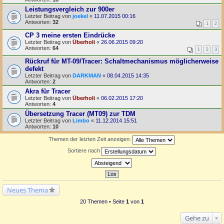
Leistungsvergleich zur 900er
Letzter Beitrag von
joekel
«
11.07.2015 00:16
Antworten:
32
1
2
CP 3 meine ersten Eindrücke
Letzter Beitrag von
Überholi
«
26.06.2015 09:20
Antworten:
64
1
2
3
Rückruf für MT-09/Tracer: Schaltmechanismus möglicherweise
defekt
Letzter Beitrag von
DARKMAN
«
08.04.2015 14:35
Antworten:
2
Akra für Tracer
Letzter Beitrag von
Überholi
«
06.02.2015 17:20
Antworten:
4
Übersetzung Tracer (MT09) zur TDM
Letzter Beitrag von
Limbo
«
11.12.2014 15:51
Antworten:
10
Themen der letzten Zeit anzeigen:
Sortiere nach
Neues Thema
20 Themen • Seite
1
von
1
Gehe zu