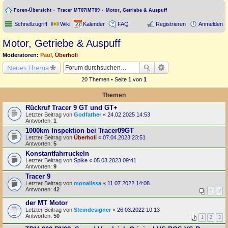
Foren-Übersicht
Tracer MT07/MT09
Motor, Getriebe & Auspuff
Schnellzugriff
Wiki
Kalender
FAQ
Registrieren
Anmelden
Motor, Getriebe & Auspuff
Moderatoren:
Paul
,
Überholi
Neues Thema
20 Themen • Seite
1
von
1
Themen
Rückruf Tracer 9 GT und GT+
Letzter Beitrag von
Godfather
«
24.02.2025 14:53
Antworten:
1
1000km Inspektion bei Tracer09GT
Letzter Beitrag von
Überholi
«
07.04.2023 23:51
Antworten:
5
Konstantfahrruckeln
Letzter Beitrag von
Spike
«
05.03.2023 09:41
Antworten:
9
Tracer 9
Letzter Beitrag von
monalissa
«
11.07.2022 14:08
Antworten:
42
1
2
der MT Motor
Letzter Beitrag von
Steindesigner
«
26.03.2022 10:13
Antworten:
50
1
2
3