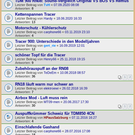
TDM 900 RN08: Sound-Vergleich Original VS BOS VS Remus
Letzter Beitrag von
TvH
«
07.09.2020 08:08
Antworten:
8
Kettenspannen Tracer
Letzter Beitrag von
Hardy
«
18.06.2020 16:33
Antworten:
13
Motorschutz - Kühlerschutz
Letzter Beitrag von
carphone66
«
03.11.2019 23:10
Antworten:
4
Tracer 900: Unterschiede in den Modelljahren
Letzter Beitrag von
gert_rie
«
16.09.2019 12:01
Antworten:
12
schöner Topf für die Tracer
Letzter Beitrag von
Henry66
«
25.11.2018 19:15
Antworten:
9
Zubehörauspuff an der RN08
Letzter Beitrag von
TeDeEm
«
10.08.2018 08:57
Antworten:
36
1
2
RN18 läuft warm nur schwer an
Letzter Beitrag von
elektroewi
«
26.02.2018 16:39
Antworten:
7
Airbox Mod - Luft muss rein
Letzter Beitrag von
MT09-men
«
20.06.2017 17:30
Antworten:
30
1
2
Auspuffkrümmer Schweiz für TDM850 4CN
Letzter Beitrag von
HPausSalzburg
«
07.11.2016 16:27
Antworten:
4
Einschlafende Gashand
Letzter Beitrag von
carphone66
«
28.07.2016 17:08
Antworten:
18