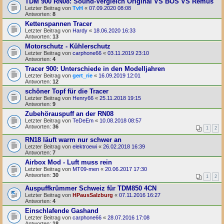
TDM 900 RN08: Sound-Vergleich Original VS BOS VS Remus
Letzter Beitrag von
TvH
«
07.09.2020 08:08
Antworten:
8
Kettenspannen Tracer
Letzter Beitrag von
Hardy
«
18.06.2020 16:33
Antworten:
13
Motorschutz - Kühlerschutz
Letzter Beitrag von
carphone66
«
03.11.2019 23:10
Antworten:
4
Tracer 900: Unterschiede in den Modelljahren
Letzter Beitrag von
gert_rie
«
16.09.2019 12:01
Antworten:
12
schöner Topf für die Tracer
Letzter Beitrag von
Henry66
«
25.11.2018 19:15
Antworten:
9
Zubehörauspuff an der RN08
Letzter Beitrag von
TeDeEm
«
10.08.2018 08:57
Antworten:
36
1
2
RN18 läuft warm nur schwer an
Letzter Beitrag von
elektroewi
«
26.02.2018 16:39
Antworten:
7
Airbox Mod - Luft muss rein
Letzter Beitrag von
MT09-men
«
20.06.2017 17:30
Antworten:
30
1
2
Auspuffkrümmer Schweiz für TDM850 4CN
Letzter Beitrag von
HPausSalzburg
«
07.11.2016 16:27
Antworten:
4
Einschlafende Gashand
Letzter Beitrag von
carphone66
«
28.07.2016 17:08
Antworten:
18