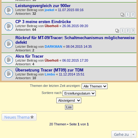
Leistungsvergleich zur 900er
Letzter Beitrag von
joekel
«
11.07.2015 00:16
Antworten:
32
1
2
CP 3 meine ersten Eindrücke
Letzter Beitrag von
Überholi
«
26.06.2015 09:20
Antworten:
64
1
2
3
Rückruf für MT-09/Tracer: Schaltmechanismus möglicherweise
defekt
Letzter Beitrag von
DARKMAN
«
08.04.2015 14:35
Antworten:
2
Akra für Tracer
Letzter Beitrag von
Überholi
«
06.02.2015 17:20
Antworten:
4
Übersetzung Tracer (MT09) zur TDM
Letzter Beitrag von
Limbo
«
11.12.2014 15:51
Antworten:
10
Themen der letzten Zeit anzeigen:
Sortiere nach
Neues Thema
20 Themen • Seite
1
von
1
Gehe zu