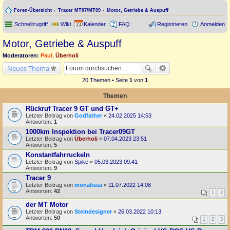
Foren-Übersicht
Tracer MT07/MT09
Motor, Getriebe & Auspuff
Schnellzugriff
Wiki
Kalender
FAQ
Registrieren
Anmelden
Motor, Getriebe & Auspuff
Moderatoren:
Paul
,
Überholi
Neues Thema
20 Themen • Seite
1
von
1
Themen
Rückruf Tracer 9 GT und GT+
Letzter Beitrag von
Godfather
«
24.02.2025 14:53
Antworten:
1
1000km Inspektion bei Tracer09GT
Letzter Beitrag von
Überholi
«
07.04.2023 23:51
Antworten:
5
Konstantfahrruckeln
Letzter Beitrag von
Spike
«
05.03.2023 09:41
Antworten:
9
Tracer 9
Letzter Beitrag von
monalissa
«
11.07.2022 14:08
Antworten:
42
1
2
der MT Motor
Letzter Beitrag von
Steindesigner
«
26.03.2022 10:13
Antworten:
50
1
2
3