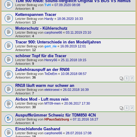
TDM 900 RN08: Sound-Vergleich Original VS BOS VS Remus
Letzter Beitrag von
TvH
«
07.09.2020 08:08
Antworten:
8
Kettenspannen Tracer
Letzter Beitrag von
Hardy
«
18.06.2020 16:33
Antworten:
13
Motorschutz - Kühlerschutz
Letzter Beitrag von
carphone66
«
03.11.2019 23:10
Antworten:
4
Tracer 900: Unterschiede in den Modelljahren
Letzter Beitrag von
gert_rie
«
16.09.2019 12:01
Antworten:
12
schöner Topf für die Tracer
Letzter Beitrag von
Henry66
«
25.11.2018 19:15
Antworten:
9
Zubehörauspuff an der RN08
Letzter Beitrag von
TeDeEm
«
10.08.2018 08:57
Antworten:
36
1
2
RN18 läuft warm nur schwer an
Letzter Beitrag von
elektroewi
«
26.02.2018 16:39
Antworten:
7
Airbox Mod - Luft muss rein
Letzter Beitrag von
MT09-men
«
20.06.2017 17:30
Antworten:
30
1
2
Auspuffkrümmer Schweiz für TDM850 4CN
Letzter Beitrag von
HPausSalzburg
«
07.11.2016 16:27
Antworten:
4
Einschlafende Gashand
Letzter Beitrag von
carphone66
«
28.07.2016 17:08
Antworten:
18