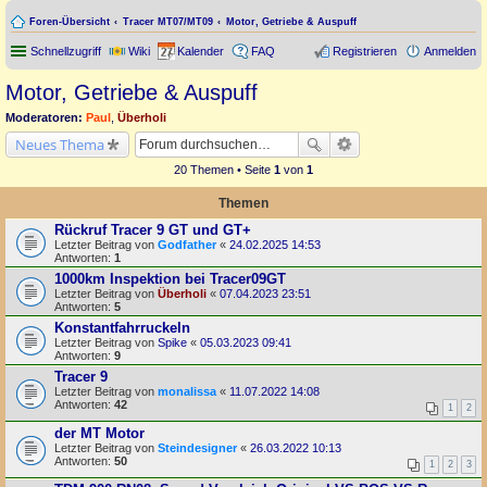
Foren-Übersicht
Tracer MT07/MT09
Motor, Getriebe & Auspuff
Schnellzugriff
Wiki
Kalender
FAQ
Registrieren
Anmelden
Motor, Getriebe & Auspuff
Moderatoren:
Paul
,
Überholi
Neues Thema
20 Themen • Seite
1
von
1
Themen
Rückruf Tracer 9 GT und GT+
Letzter Beitrag von
Godfather
«
24.02.2025 14:53
Antworten:
1
1000km Inspektion bei Tracer09GT
Letzter Beitrag von
Überholi
«
07.04.2023 23:51
Antworten:
5
Konstantfahrruckeln
Letzter Beitrag von
Spike
«
05.03.2023 09:41
Antworten:
9
Tracer 9
Letzter Beitrag von
monalissa
«
11.07.2022 14:08
Antworten:
42
1
2
der MT Motor
Letzter Beitrag von
Steindesigner
«
26.03.2022 10:13
Antworten:
50
1
2
3