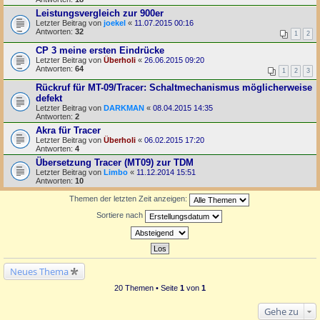
Leistungsvergleich zur 900er
Letzter Beitrag von
joekel
«
11.07.2015 00:16
Antworten:
32
1
2
CP 3 meine ersten Eindrücke
Letzter Beitrag von
Überholi
«
26.06.2015 09:20
Antworten:
64
1
2
3
Rückruf für MT-09/Tracer: Schaltmechanismus möglicherweise
defekt
Letzter Beitrag von
DARKMAN
«
08.04.2015 14:35
Antworten:
2
Akra für Tracer
Letzter Beitrag von
Überholi
«
06.02.2015 17:20
Antworten:
4
Übersetzung Tracer (MT09) zur TDM
Letzter Beitrag von
Limbo
«
11.12.2014 15:51
Antworten:
10
Themen der letzten Zeit anzeigen:
Sortiere nach
Neues Thema
20 Themen • Seite
1
von
1
Gehe zu