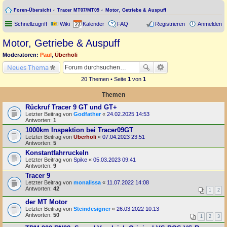
Foren-Übersicht
Tracer MT07/MT09
Motor, Getriebe & Auspuff
Schnellzugriff
Wiki
Kalender
FAQ
Registrieren
Anmelden
Motor, Getriebe & Auspuff
Moderatoren:
Paul
,
Überholi
Neues Thema
20 Themen • Seite
1
von
1
Themen
Rückruf Tracer 9 GT und GT+
Letzter Beitrag von
Godfather
«
24.02.2025 14:53
Antworten:
1
1000km Inspektion bei Tracer09GT
Letzter Beitrag von
Überholi
«
07.04.2023 23:51
Antworten:
5
Konstantfahrruckeln
Letzter Beitrag von
Spike
«
05.03.2023 09:41
Antworten:
9
Tracer 9
Letzter Beitrag von
monalissa
«
11.07.2022 14:08
Antworten:
42
1
2
der MT Motor
Letzter Beitrag von
Steindesigner
«
26.03.2022 10:13
Antworten:
50
1
2
3