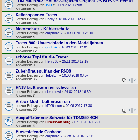
TDM 900 RN08: Sound-Vergleich Original VS BOS VS Remus
Letzter Beitrag von
TvH
«
07.09.2020 08:08
Antworten:
8
Kettenspannen Tracer
Letzter Beitrag von
Hardy
«
18.06.2020 16:33
Antworten:
13
Motorschutz - Kühlerschutz
Letzter Beitrag von
carphone66
«
03.11.2019 23:10
Antworten:
4
Tracer 900: Unterschiede in den Modelljahren
Letzter Beitrag von
gert_rie
«
16.09.2019 12:01
Antworten:
12
schöner Topf für die Tracer
Letzter Beitrag von
Henry66
«
25.11.2018 19:15
Antworten:
9
Zubehörauspuff an der RN08
Letzter Beitrag von
TeDeEm
«
10.08.2018 08:57
Antworten:
36
1
2
RN18 läuft warm nur schwer an
Letzter Beitrag von
elektroewi
«
26.02.2018 16:39
Antworten:
7
Airbox Mod - Luft muss rein
Letzter Beitrag von
MT09-men
«
20.06.2017 17:30
Antworten:
30
1
2
Auspuffkrümmer Schweiz für TDM850 4CN
Letzter Beitrag von
HPausSalzburg
«
07.11.2016 16:27
Antworten:
4
Einschlafende Gashand
Letzter Beitrag von
carphone66
«
28.07.2016 17:08
Antworten:
18