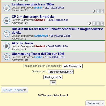
Leistungsvergleich zur 900er
Letzter Beitrag von
joekel
«
11.07.2015 00:16
Antworten:
32
1
2
CP 3 meine ersten Eindrücke
Letzter Beitrag von
Überholi
«
26.06.2015 09:20
Antworten:
64
1
2
3
Rückruf für MT-09/Tracer: Schaltmechanismus möglicherweise
defekt
Letzter Beitrag von
DARKMAN
«
08.04.2015 14:35
Antworten:
2
Akra für Tracer
Letzter Beitrag von
Überholi
«
06.02.2015 17:20
Antworten:
4
Übersetzung Tracer (MT09) zur TDM
Letzter Beitrag von
Limbo
«
11.12.2014 15:51
Antworten:
10
Themen der letzten Zeit anzeigen:
Sortiere nach
Neues Thema
20 Themen • Seite
1
von
1
Gehe zu