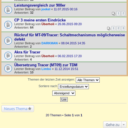
Leistungsvergleich zur 900er
Letzter Beitrag von
joekel
«
11.07.2015 00:16
Antworten:
32
1
2
CP 3 meine ersten Eindrücke
Letzter Beitrag von
Überholi
«
26.06.2015 09:20
Antworten:
64
1
2
3
Rückruf für MT-09/Tracer: Schaltmechanismus möglicherweise
defekt
Letzter Beitrag von
DARKMAN
«
08.04.2015 14:35
Antworten:
2
Akra für Tracer
Letzter Beitrag von
Überholi
«
06.02.2015 17:20
Antworten:
4
Übersetzung Tracer (MT09) zur TDM
Letzter Beitrag von
Limbo
«
11.12.2014 15:51
Antworten:
10
Themen der letzten Zeit anzeigen:
Sortiere nach
Neues Thema
20 Themen • Seite
1
von
1
Gehe zu