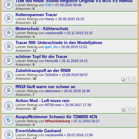
TDM 900 RN08: Sound-Vergleich Original VS BOS VS Remus
Letzter Beitrag von
TvH
«
07.09.2020 08:08
Antworten:
8
Kettenspannen Tracer
Letzter Beitrag von
Hardy
«
18.06.2020 16:33
Antworten:
13
Motorschutz - Kühlerschutz
Letzter Beitrag von
carphone66
«
03.11.2019 23:10
Antworten:
4
Tracer 900: Unterschiede in den Modelljahren
Letzter Beitrag von
gert_rie
«
16.09.2019 12:01
Antworten:
12
schöner Topf für die Tracer
Letzter Beitrag von
Henry66
«
25.11.2018 19:15
Antworten:
9
Zubehörauspuff an der RN08
Letzter Beitrag von
TeDeEm
«
10.08.2018 08:57
Antworten:
36
1
2
RN18 läuft warm nur schwer an
Letzter Beitrag von
elektroewi
«
26.02.2018 16:39
Antworten:
7
Airbox Mod - Luft muss rein
Letzter Beitrag von
MT09-men
«
20.06.2017 17:30
Antworten:
30
1
2
Auspuffkrümmer Schweiz für TDM850 4CN
Letzter Beitrag von
HPausSalzburg
«
07.11.2016 16:27
Antworten:
4
Einschlafende Gashand
Letzter Beitrag von
carphone66
«
28.07.2016 17:08
Antworten:
18