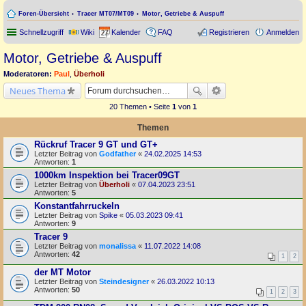
Foren-Übersicht
Tracer MT07/MT09
Motor, Getriebe & Auspuff
Schnellzugriff
Wiki
Kalender
FAQ
Registrieren
Anmelden
Motor, Getriebe & Auspuff
Moderatoren:
Paul
,
Überholi
Neues Thema
20 Themen • Seite
1
von
1
Themen
Rückruf Tracer 9 GT und GT+
Letzter Beitrag von
Godfather
«
24.02.2025 14:53
Antworten:
1
1000km Inspektion bei Tracer09GT
Letzter Beitrag von
Überholi
«
07.04.2023 23:51
Antworten:
5
Konstantfahrruckeln
Letzter Beitrag von
Spike
«
05.03.2023 09:41
Antworten:
9
Tracer 9
Letzter Beitrag von
monalissa
«
11.07.2022 14:08
Antworten:
42
1
2
der MT Motor
Letzter Beitrag von
Steindesigner
«
26.03.2022 10:13
Antworten:
50
1
2
3