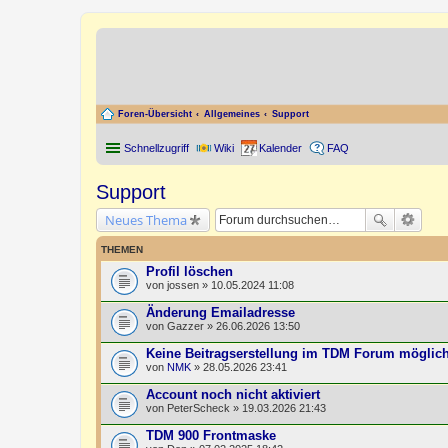
Foren-Übersicht
Allgemeines
Support
Schnellzugriff
Wiki
Kalender
FAQ
Support
Neues Thema
THEMEN
Profil löschen
von
jossen
» 10.05.2024 11:08
Änderung Emailadresse
von
Gazzer
» 26.06.2026 13:50
Keine Beitragserstellung im TDM Forum möglic
von
NMK
» 28.05.2026 23:41
Account noch nicht aktiviert
von
PeterScheck
» 19.03.2026 21:43
TDM 900 Frontmaske