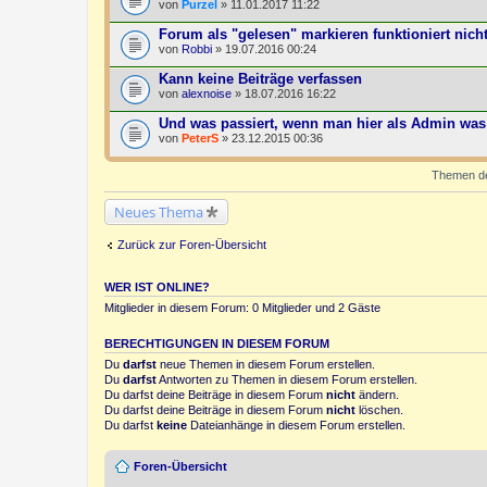
von
Purzel
» 11.01.2017 11:22
Forum als "gelesen" markieren funktioniert nicht
von
Robbi
» 19.07.2016 00:24
Kann keine Beiträge verfassen
von
alexnoise
» 18.07.2016 16:22
Und was passiert, wenn man hier als Admin was 
von
PeterS
» 23.12.2015 00:36
Themen der
Neues Thema
Zurück zur Foren-Übersicht
WER IST ONLINE?
Mitglieder in diesem Forum: 0 Mitglieder und 2 Gäste
BERECHTIGUNGEN IN DIESEM FORUM
Du
darfst
neue Themen in diesem Forum erstellen.
Du
darfst
Antworten zu Themen in diesem Forum erstellen.
Du darfst deine Beiträge in diesem Forum
nicht
ändern.
Du darfst deine Beiträge in diesem Forum
nicht
löschen.
Du darfst
keine
Dateianhänge in diesem Forum erstellen.
Foren-Übersicht