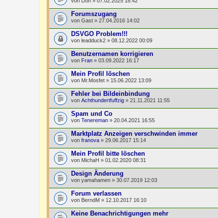
von
Don
» 07.02.2025 18:42
Forumszugang
von
Gast
» 27.04.2016 14:02
DSVGO Problem!!!
von
leadduck2
» 08.12.2022 00:09
Benutzernamen korrigieren
von
Fran
» 03.09.2022 16:17
Mein Profil löschen
von
Mr.Mosfet
» 15.06.2022 13:09
Fehler bei Bildeinbindung
von
Achthundertfuffzig
» 21.11.2021 11:55
Spam und Co
von
Tenereman
» 20.04.2021 16:55
Marktplatz Anzeigen verschwinden immer
von
franova
» 29.06.2017 15:14
Mein Profil bitte löschen
von
MichaH
» 01.02.2020 08:31
Design Änderung
von
yamahamen
» 30.07.2019 12:03
Forum verlassen
von
BerndM
» 12.10.2017 16:10
Keine Benachrichtigungen mehr