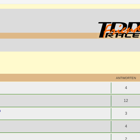
ANTWORTEN
4
12
h
3
4
2